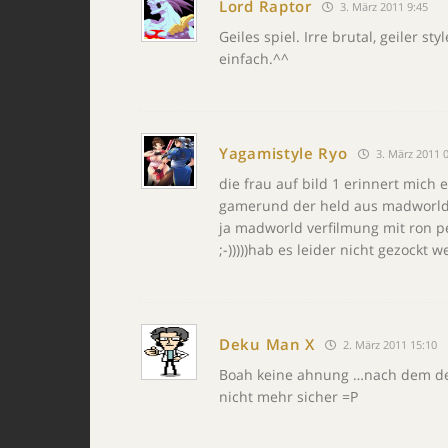
Lord Raptor
3. März 2011 9:45
Geiles spiel. Irre brutal, geiler st
einfach.^^
Yagamistyle Ryo
3. März 2011 0
die frau auf bild 1 erinnert mich 
gamerund der held aus madworld 
ja madworld verfilmung mit ron 
;-)))))hab es leider nicht gezockt we
Deku Man X
2. März 2011 15:10
Boah keine ahnung …nach dem der
nicht mehr sicher =P