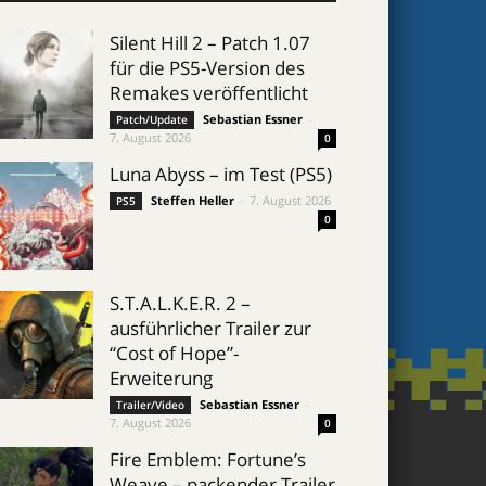
Silent Hill 2 – Patch 1.07
für die PS5-Version des
Remakes veröffentlicht
Sebastian Essner
-
Patch/Update
7. August 2026
0
Luna Abyss – im Test (PS5)
Steffen Heller
-
7. August 2026
PS5
0
S.T.A.L.K.E.R. 2 –
ausführlicher Trailer zur
“Cost of Hope”-
Erweiterung
Sebastian Essner
-
Trailer/Video
7. August 2026
0
Fire Emblem: Fortune’s
Weave – packender Trailer