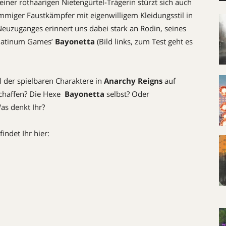
iner rothaarigen Nietengürtel-Trägerin stürzt sich auch
mmiger Faustkämpfer mit eigenwilligem Kleidungsstil in
uzuganges erinnert uns dabei stark an Rodin, seines
Platinum Games’
Bayonetta
(Bild links, zum Test geht es
 der spielbaren Charaktere in
Anarchy Reigns
auf
 schaffen? Die Hexe
Bayonetta
selbst? Oder
as denkt Ihr?
indet Ihr hier: