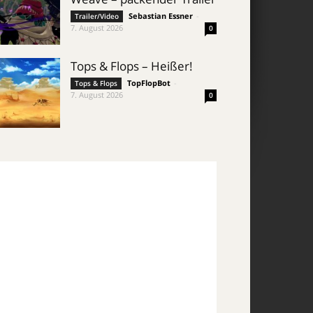
Sebastian Essner
-
Trailer/Video
7. August 2026
0
Tops & Flops – Heißer!
TopFlopBot
-
Tops & Flops
7. August 2026
0