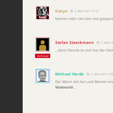
Kakyo
2. März 2011 11:12
könnte rodin sein.bin mal gespan
Stefan Stoeckmann
2. März 2
…dann könnte es sich bei der Da
Verfasser
Michael Herde
2. März 2011 10:
Der Mann mit Hut und Mantel erin
Madworld
…