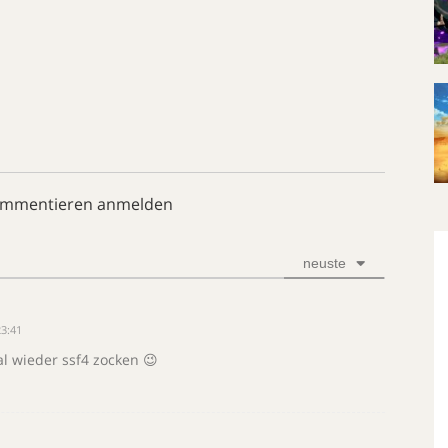
ommentieren anmelden
neuste
3:41
l wieder ssf4 zocken 😉