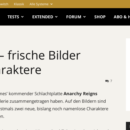
Switch
Klassik
Alle Systeme
e
TESTS
EXTENDED
FORUM
SHOP
ABO & 
 frische Bilder
raktere
7
ames’ kommender Schlachtplatte
Anarchy Reigns
 Galerie zusammengetragen haben. Auf den Bildern sind
rstmals zwei neue, bislang noch
namenlose Charaktere
en.