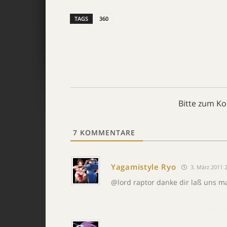
TAGS
360
Bitte zum K
7
KOMMENTARE
Yagamistyle Ryo
3. März 2011 2
@lord raptor danke dir laß uns ma