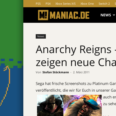
PS5
PS4
Xbox Series X/S
Xbox One
Switch 2
MANIAC.d
NEWS
News
Anarchy Reigns –
zeigen neue Cha
Von
Stefan Stöckmann
-
2. März 2011
Sega hat frische Screenshots zu Platinum G
veröffentllicht, die wir für Euch in unserer
auch e
zu seh