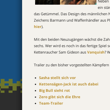
Neben e
ein stä
das Getümmel. Das Design des männlichen Ne
Zeichens Barmann und Waffenhändler aus 
hier
).
Mit den beiden Neuzugängen wächst die Zahl
sechs. Wer wird es noch in das fertige Spiel
Kettenraucher Sam Gideon aus
Vanquish
? W
Trailer zu den bisher vorgestellten Kämpfern f
Sasha stellt sich vor
Kettensägen-Jack ist auch dabei
Big Bull sieht rot
Zero gibt sich die Ehre
Team-Trailer