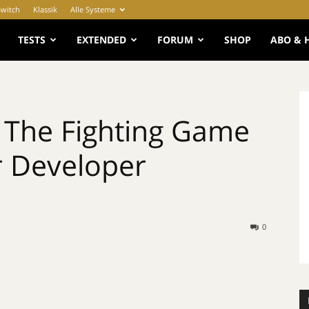
Switch
Klassik
Alle Systeme
e
TESTS
EXTENDED
FORUM
SHOP
ABO & 
 The Fighting Game
r Developer
0