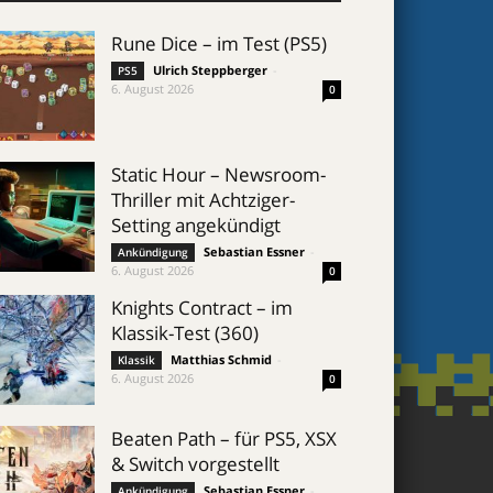
Rune Dice – im Test (PS5)
Ulrich Steppberger
-
PS5
6. August 2026
0
Static Hour – Newsroom-
Thriller mit Achtziger-
Setting angekündigt
Sebastian Essner
-
Ankündigung
6. August 2026
0
Knights Contract – im
Klassik-Test (360)
Matthias Schmid
-
Klassik
6. August 2026
0
Beaten Path – für PS5, XSX
& Switch vorgestellt
Sebastian Essner
-
Ankündigung