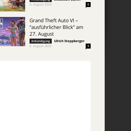
6. August 2026
0
Grand Theft Auto VI –
“ausführlicher Blick” am
27. August
Ulrich Steppberger
-
Ankündigung
6. August 2026
9