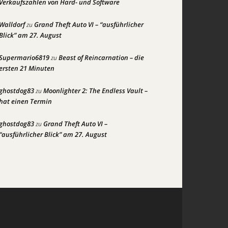
Verkaufszahlen von Hard- und Software
Walldorf
Grand Theft Auto VI – “ausführlicher
zu
Blick” am 27. August
Supermario6819
Beast of Reincarnation – die
zu
ersten 21 Minuten
ghostdog83
Moonlighter 2: The Endless Vault –
zu
hat einen Termin
ghostdog83
Grand Theft Auto VI –
zu
“ausführlicher Blick” am 27. August