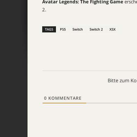
Avatar Legends: The Fighting Game
ersche
2.
TAGS
PS5
Switch
Switch 2
XSX
Bitte zum K
0
KOMMENTARE