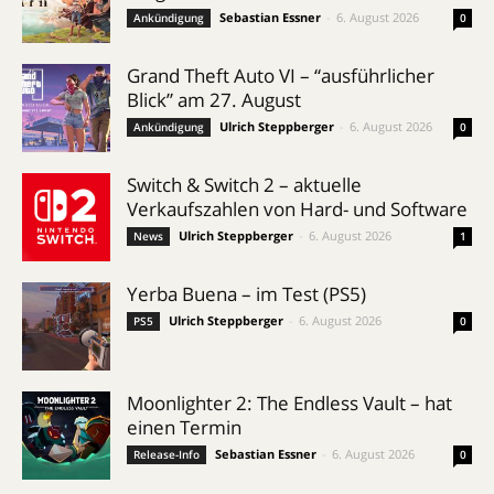
Sebastian Essner
-
6. August 2026
Ankündigung
0
Grand Theft Auto VI – “ausführlicher
Blick” am 27. August
Ulrich Steppberger
-
6. August 2026
Ankündigung
0
Switch & Switch 2 – aktuelle
Verkaufszahlen von Hard- und Software
Ulrich Steppberger
-
6. August 2026
News
1
Yerba Buena – im Test (PS5)
Ulrich Steppberger
-
6. August 2026
PS5
0
Moonlighter 2: The Endless Vault – hat
einen Termin
Sebastian Essner
-
6. August 2026
Release-Info
0