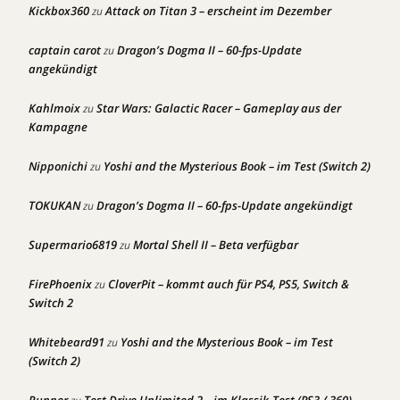
Kickbox360
Attack on Titan 3 – erscheint im Dezember
zu
captain carot
Dragon’s Dogma II – 60-fps-Update
zu
angekündigt
Kahlmoix
Star Wars: Galactic Racer – Gameplay aus der
zu
Kampagne
Nipponichi
Yoshi and the Mysterious Book – im Test (Switch 2)
zu
TOKUKAN
Dragon’s Dogma II – 60-fps-Update angekündigt
zu
Supermario6819
Mortal Shell II – Beta verfügbar
zu
FirePhoenix
CloverPit – kommt auch für PS4, PS5, Switch &
zu
Switch 2
Whitebeard91
Yoshi and the Mysterious Book – im Test
zu
(Switch 2)