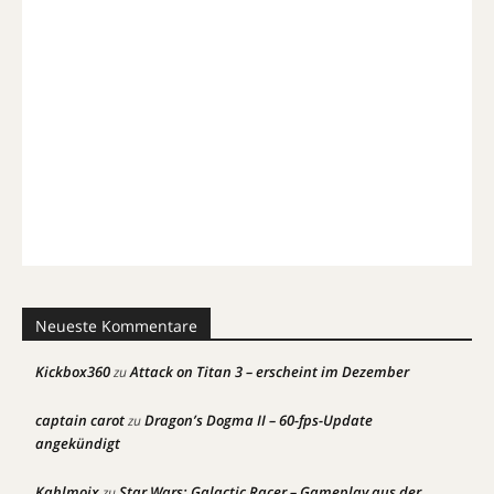
Neueste Kommentare
Kickbox360
Attack on Titan 3 – erscheint im Dezember
zu
captain carot
Dragon’s Dogma II – 60-fps-Update
zu
angekündigt
Kahlmoix
Star Wars: Galactic Racer – Gameplay aus der
zu