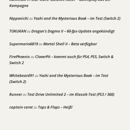
Kampagne
Nipponichi
Yoshi and the Mysterious Book – im Test (Switch 2)
zu
TOKUKAN
Dragon’s Dogma II – 60-fps-Update angekündigt
zu
Supermario6819
Mortal Shell II – Beta verfügbar
zu
FirePhoenix
CloverPit – kommt auch für PS4, PS5, Switch &
zu
Switch 2
Whitebeard91
Yoshi and the Mysterious Book – im Test
zu
(Switch 2)
Runner
Test Drive Unlimited 2 – im Klassik-Test (PS3 / 360)
zu
captain carot
Tops & Flops – Heiß!
zu