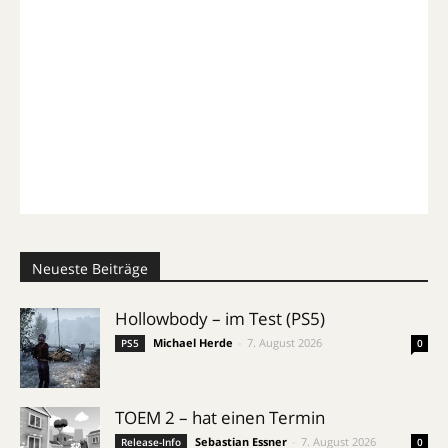
Neueste Beiträge
Hollowbody – im Test (PS5)
Michael Herde
-
7. August 2026
PS5
0
TOEM 2 – hat einen Termin
Sebastian Essner
-
7. August 2026
Release-Info
0