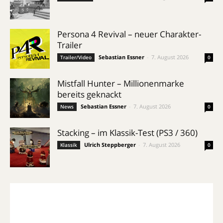
Persona 4 Revival – neuer Charakter-
Trailer
Sebastian Essner
-
7. August 2026
Trailer/Video
0
Mistfall Hunter – Millionenmarke
bereits geknackt
Sebastian Essner
-
7. August 2026
News
0
Stacking – im Klassik-Test (PS3 / 360)
Ulrich Steppberger
-
7. August 2026
Klassik
0