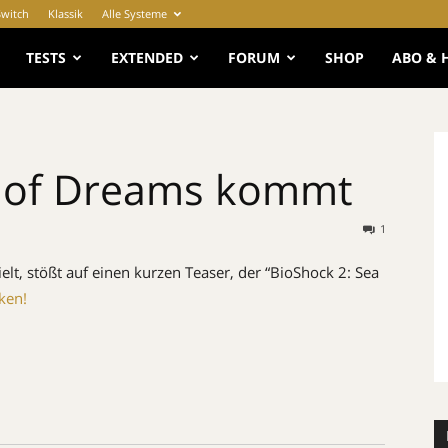
Switch
Klassik
Alle Systeme
e
TESTS
EXTENDED
FORUM
SHOP
ABO & 
a of Dreams kommt
1
lt, stößt auf einen kurzen Teaser, der “BioShock 2: Sea
ken!