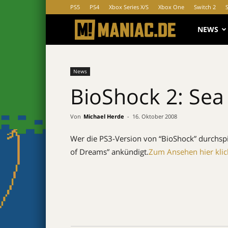
PS5
PS4
Xbox Series X/S
Xbox One
Switch 2
MANIAC.d
NEWS
News
BioShock 2: Se
Von
Michael Herde
-
16. Oktober 2008
Wer die PS3-Version von “BioShock” durchspie
of Dreams” ankündigt.
Zum Ansehen hier klic