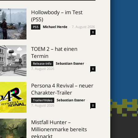
Hollowbody – im Test
(PS5)
Michael Herde
-
7. August 2026
PS5
0
TOEM 2 – hat einen
Termin
Sebastian Essner
-
Release-Info
7. August 2026
0
Persona 4 Revival – neuer
Charakter-Trailer
Sebastian Essner
-
Trailer/Video
7. August 2026
0
Mistfall Hunter –
Millionenmarke bereits
geknackt