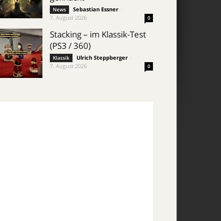
Sebastian Essner
-
News
7. August 2026
0
Stacking – im Klassik-Test
(PS3 / 360)
Ulrich Steppberger
-
Klassik
7. August 2026
0