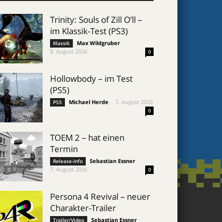
Trinity: Souls of Zill O’ll –
im Klassik-Test (PS3)
Max Wildgruber
-
Klassik
8. August 2026
0
Hollowbody – im Test
(PS5)
Michael Herde
-
7. August 2026
PS5
0
TOEM 2 – hat einen
Termin
Sebastian Essner
-
Release-Info
7. August 2026
0
Persona 4 Revival – neuer
Charakter-Trailer
Sebastian Essner
-
Trailer/Video