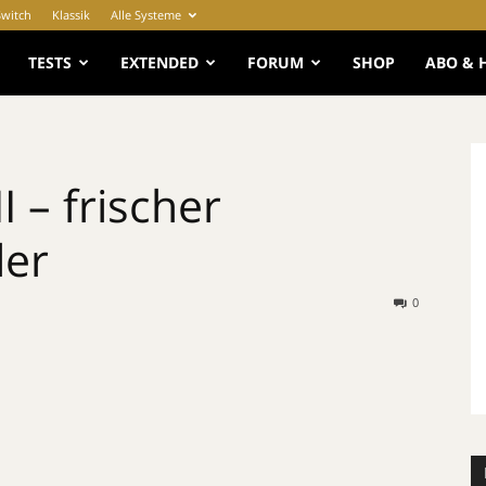
Switch
Klassik
Alle Systeme
e
TESTS
EXTENDED
FORUM
SHOP
ABO & 
I – frischer
ler
0