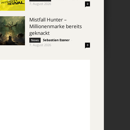
7. August 2026
0
Mistfall Hunter –
Millionenmarke bereits
geknackt
Sebastian Essner
-
News
7. August 2026
0