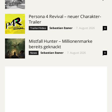
Persona 4 Revival – neuer Charakter-
Trailer
Sebastian Essner
-
7. August 2026
Trailer/Video
0
Mistfall Hunter – Millionenmarke
bereits geknackt
Sebastian Essner
-
7. August 2026
News
0