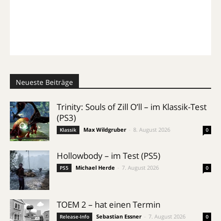
Neueste Beiträge
Trinity: Souls of Zill O’ll – im Klassik-Test
(PS3)
Max Wildgruber
-
8. August 2026
Klassik
0
Hollowbody – im Test (PS5)
Michael Herde
-
7. August 2026
PS5
0
TOEM 2 – hat einen Termin
Sebastian Essner
-
7. August 2026
Release-Info
0