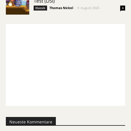
Test (DSi)
Thomas Nickel
-
9. August 2026
Klassik
4
Neueste Kommentare