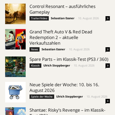
Control Resonant – ausführliches
Gameplay
Sebastian Essner
-
10. August 2026
Trailer/Video
0
Grand Theft Auto V & Red Dead
Redemption 2 – aktuelle
Verkaufszahlen
Sebastian Essner
-
10. August 2026
News
0
Spare Parts – im Klassik-Test (PS3 / 360)
Ulrich Steppberger
-
10. August 2026
Klassik
0
Neue Spiele der Woche: 10. bis 16.
August 2026
Ulrich Steppberger
-
10. August 2026
Spiele der Woche
0
Shantae: Risky’s Revenge – im Klassik-