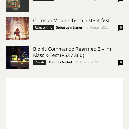
Crimson Moon – Termin steht fest
Sebastian Essner
-
5. August 2026
Release-Info
0
Bionic Commando Rearmed 2 – im
Klassik-Test (PS3 / 360)
Thomas Nickel
-
5. August 2026
Klassik
0