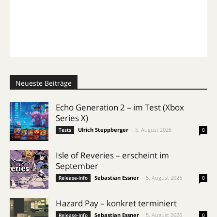
Neueste Beiträge
Echo Generation 2 – im Test (Xbox
Series X)
Ulrich Steppberger
-
5. August 2026
Tests
0
Isle of Reveries – erscheint im
September
Sebastian Essner
-
5. August 2026
Release-Info
0
Hazard Pay – konkret terminiert
Sebastian Essner
-
5. August 2026
Release-Info
0