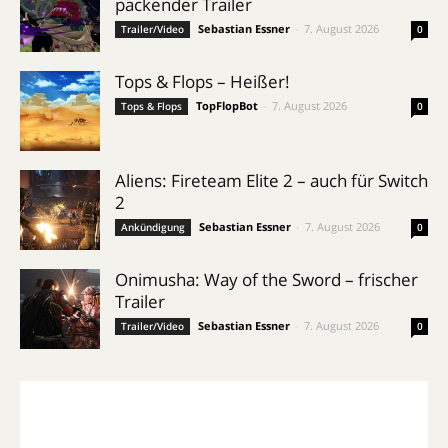
packender Trailer
Sebastian Essner
-
7. August 2026
Trailer/Video
0
Tops & Flops – Heißer!
TopFlopBot
-
7. August 2026
Tops & Flops
0
Aliens: Fireteam Elite 2 – auch für Switch
2
Sebastian Essner
-
7. August 2026
Ankündigung
0
Onimusha: Way of the Sword – frischer
Trailer
Sebastian Essner
-
7. August 2026
Trailer/Video
0