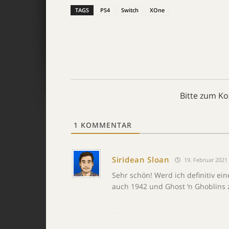
TAGS
PS4
Switch
XOne
Bitte zum K
1
KOMMENTAR
Siridean Sloan
19. Februar 2021 
Sehr schön! Werd ich definitiv ein
auch 1942 und Ghost ‘n Ghoblins z