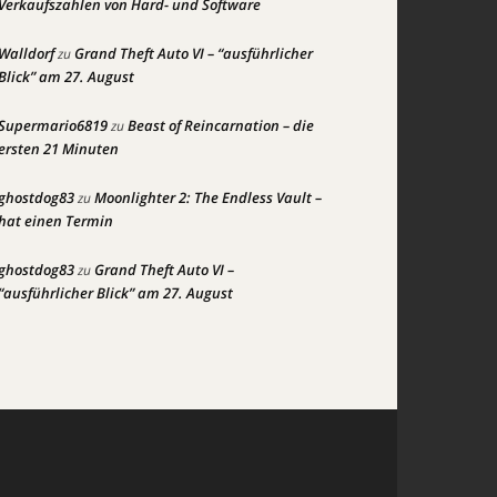
Verkaufszahlen von Hard- und Software
Walldorf
Grand Theft Auto VI – “ausführlicher
zu
Blick” am 27. August
Supermario6819
Beast of Reincarnation – die
zu
ersten 21 Minuten
ghostdog83
Moonlighter 2: The Endless Vault –
zu
hat einen Termin
ghostdog83
Grand Theft Auto VI –
zu
“ausführlicher Blick” am 27. August