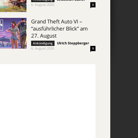
6. August 2026
0
Grand Theft Auto VI –
“ausführlicher Blick” am
27. August
Ulrich Steppberger
-
Ankündigung
6. August 2026
9