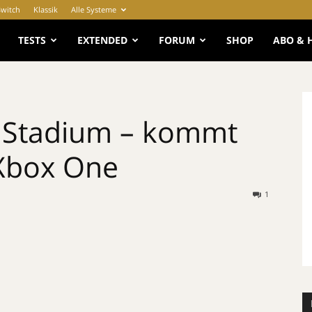
Switch
Klassik
Alle Systeme
e
TESTS
EXTENDED
FORUM
SHOP
ABO & 
 Stadium – kommt
 Xbox One
1