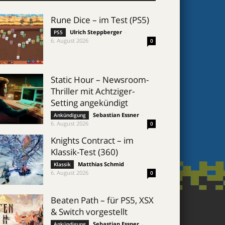
Rune Dice – im Test (PS5)
Ulrich Steppberger
-
PS5
6. August 2026
0
Static Hour – Newsroom-
Thriller mit Achtziger-
Setting angekündigt
Sebastian Essner
-
Ankündigung
6. August 2026
0
Knights Contract – im
Klassik-Test (360)
Matthias Schmid
-
Klassik
6. August 2026
0
Beaten Path – für PS5, XSX
& Switch vorgestellt
Sebastian Essner
-
Ankündigung