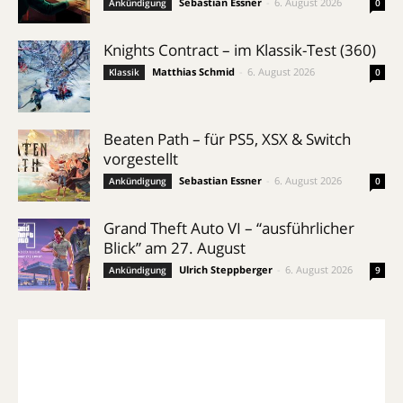
Sebastian Essner
-
6. August 2026
Ankündigung
0
Knights Contract – im Klassik-Test (360)
Matthias Schmid
-
6. August 2026
Klassik
0
Beaten Path – für PS5, XSX & Switch
vorgestellt
Sebastian Essner
-
6. August 2026
Ankündigung
0
Grand Theft Auto VI – “ausführlicher
Blick” am 27. August
Ulrich Steppberger
-
6. August 2026
Ankündigung
9