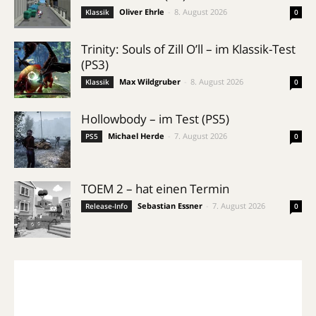
Oliver Ehrle
-
8. August 2026
Klassik
0
Trinity: Souls of Zill O’ll – im Klassik-Test
(PS3)
Max Wildgruber
-
8. August 2026
Klassik
0
Hollowbody – im Test (PS5)
Michael Herde
-
7. August 2026
PS5
0
TOEM 2 – hat einen Termin
Sebastian Essner
-
7. August 2026
Release-Info
0