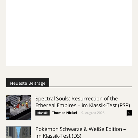
Neueste Beiträge
Spectral Souls: Resurrection of the
Ethereal Empires – im Klassik-Test (PSP)
Thomas Nickel
-
9. August 2026
Klassik
0
Pokémon Schwarze & Weiße Edition –
im Klassik-Test (DS)