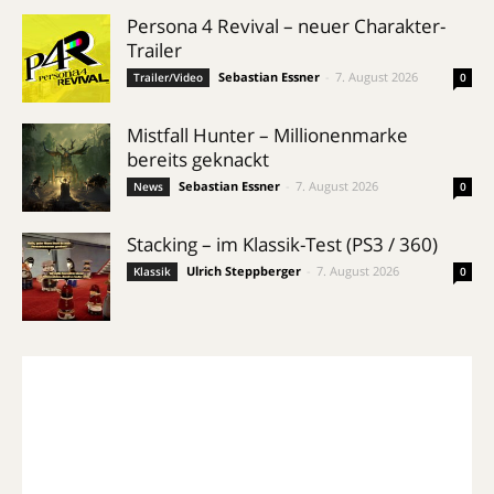
Persona 4 Revival – neuer Charakter-
Trailer
Sebastian Essner
-
7. August 2026
Trailer/Video
0
Mistfall Hunter – Millionenmarke
bereits geknackt
Sebastian Essner
-
7. August 2026
News
0
Stacking – im Klassik-Test (PS3 / 360)
Ulrich Steppberger
-
7. August 2026
Klassik
0