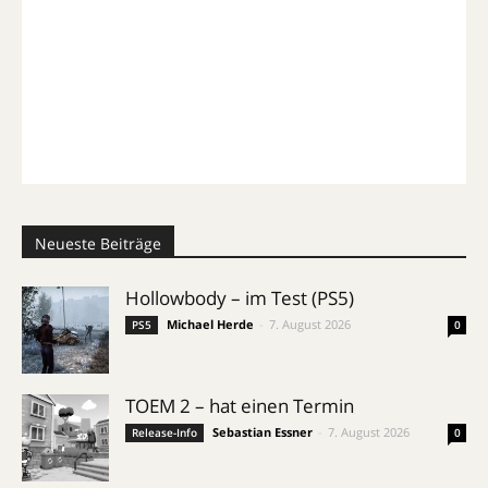
Neueste Beiträge
Hollowbody – im Test (PS5)
Michael Herde
-
7. August 2026
PS5
0
TOEM 2 – hat einen Termin
Sebastian Essner
-
7. August 2026
Release-Info
0