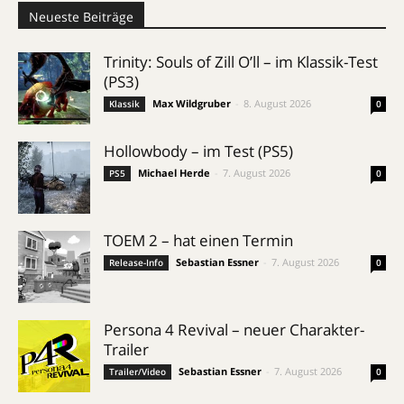
Neueste Beiträge
Trinity: Souls of Zill O’ll – im Klassik-Test
(PS3)
Max Wildgruber
-
8. August 2026
Klassik
0
Hollowbody – im Test (PS5)
Michael Herde
-
7. August 2026
PS5
0
TOEM 2 – hat einen Termin
Sebastian Essner
-
7. August 2026
Release-Info
0
Persona 4 Revival – neuer Charakter-
Trailer
Sebastian Essner
-
7. August 2026
Trailer/Video
0