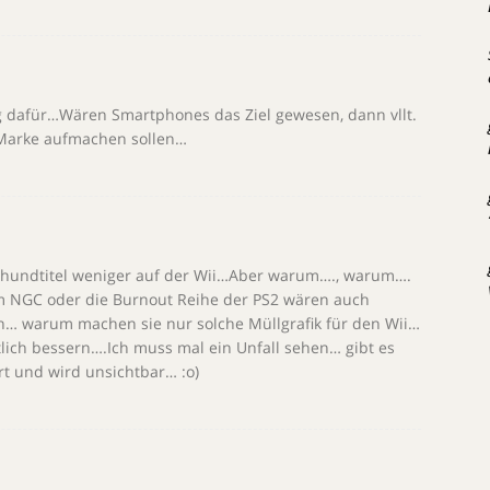
g dafür…Wären Smartphones das Ziel gewesen, dann vllt.
 Marke aufmachen sollen…
 Schundtitel weniger auf der Wii…Aber warum…., warum….
m NGC oder die Burnout Reihe der PS2 wären auch
n… warum machen sie nur solche Müllgrafik für den Wii…
ntlich bessern….Ich muss mal ein Unfall sehen… gibt es
t und wird unsichtbar… :o)