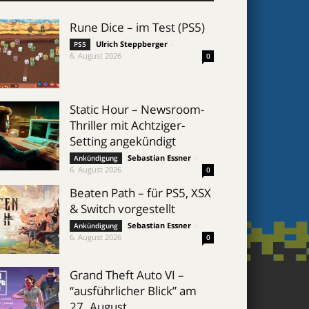
Rune Dice – im Test (PS5)
Ulrich Steppberger
-
PS5
6. August 2026
0
Static Hour – Newsroom-
Thriller mit Achtziger-
Setting angekündigt
Sebastian Essner
-
Ankündigung
6. August 2026
0
Beaten Path – für PS5, XSX
& Switch vorgestellt
Sebastian Essner
-
Ankündigung
6. August 2026
0
Grand Theft Auto VI –
“ausführlicher Blick” am
27. August