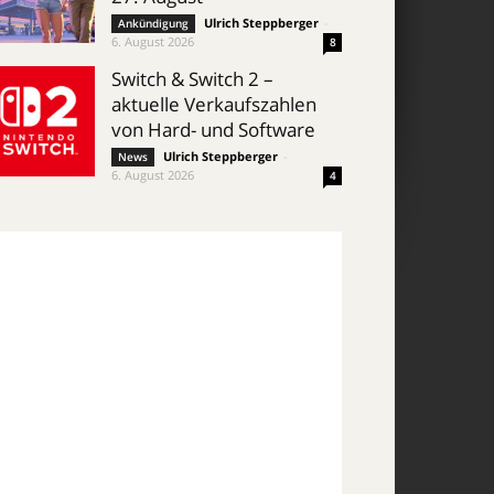
Ulrich Steppberger
-
Ankündigung
6. August 2026
8
Switch & Switch 2 –
aktuelle Verkaufszahlen
von Hard- und Software
Ulrich Steppberger
-
News
6. August 2026
4