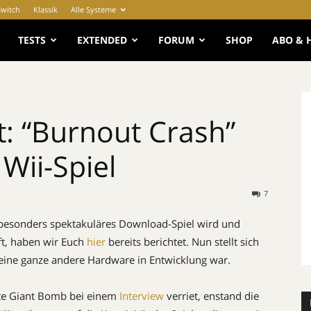
Switch
Klassik
Alle Systeme
e
TESTS
EXTENDED
FORUM
SHOP
ABO & 
t: “Burnout Crash”
Wii-Spiel
7
 besonders spektakuläres Download-Spiel wird und
ft, haben wir Euch
hier
bereits berichtet. Nun stellt sich
r eine ganze andere Hardware in Entwicklung war.
ite Giant Bomb bei einem
Interview
verriet, enstand die