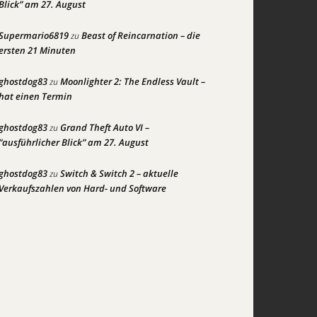
Blick” am 27. August
Supermario6819
Beast of Reincarnation – die
zu
ersten 21 Minuten
ghostdog83
Moonlighter 2: The Endless Vault –
zu
hat einen Termin
ghostdog83
Grand Theft Auto VI –
zu
“ausführlicher Blick” am 27. August
ghostdog83
Switch & Switch 2 – aktuelle
zu
Verkaufszahlen von Hard- und Software