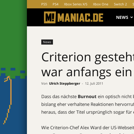
PS5
PS4
Xbox Series X/S
Xbox One
Switch 2
MANIAC.d
NEWS
News
Criterion gesteh
war anfangs ein 
Von
Ulrich Steppberger
-
12. Juli 2011
Dass das nächste
Burnout
ein optisch nicht
bislang eher verhaltene Reaktionen hervorru
heraus, dass der Titel ursprünglich sogar fü
Wie Criterion-Chef Alex Ward der US-Webse