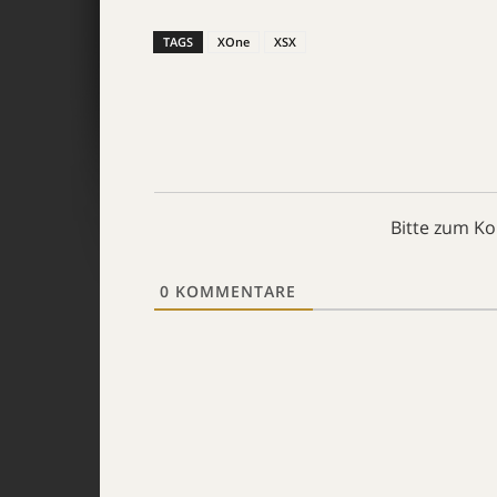
TAGS
XOne
XSX
Bitte zum K
0
KOMMENTARE