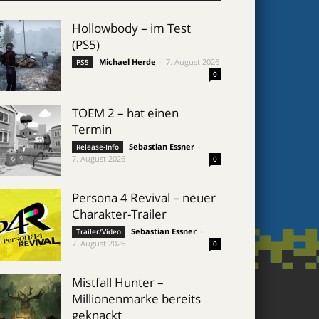
Hollowbody – im Test
(PS5)
Michael Herde
-
7. August 2026
PS5
0
TOEM 2 – hat einen
Termin
Sebastian Essner
-
Release-Info
7. August 2026
0
Persona 4 Revival – neuer
Charakter-Trailer
Sebastian Essner
-
Trailer/Video
7. August 2026
0
Mistfall Hunter –
Millionenmarke bereits
geknackt