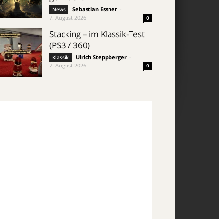
Sebastian Essner
-
News
7. August 2026
0
Stacking – im Klassik-Test
(PS3 / 360)
Ulrich Steppberger
-
Klassik
7. August 2026
0