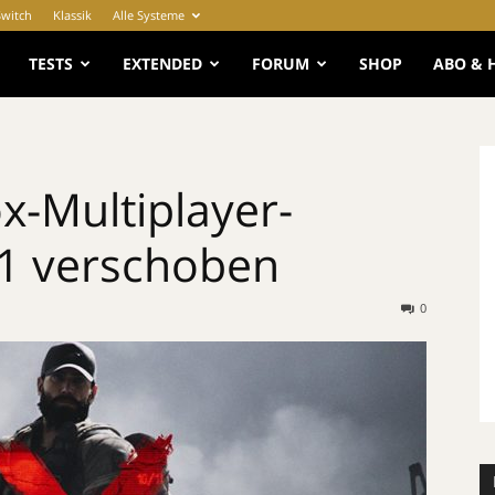
Switch
Klassik
Alle Systeme
e
TESTS
EXTENDED
FORUM
SHOP
ABO & 
x-Multiplayer-
21 verschoben
0