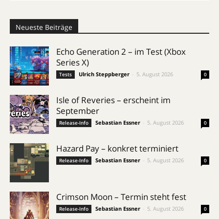
Neueste Beiträge
Echo Generation 2 – im Test (Xbox
Series X)
Ulrich Steppberger
-
5. August 2026
Tests
0
Isle of Reveries – erscheint im
September
Sebastian Essner
-
5. August 2026
Release-Info
0
Hazard Pay – konkret terminiert
Sebastian Essner
-
5. August 2026
Release-Info
0
Crimson Moon – Termin steht fest
Sebastian Essner
-
5. August 2026
Release-Info
0