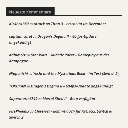
Neueste Kommentare
Kickbox360
Attack on Titan 3 – erscheint im Dezember
zu
captain carot
Dragon’s Dogma II – 60-fps-Update
zu
angekündigt
Kahlmoix
Star Wars: Galactic Racer – Gameplay aus der
zu
Kampagne
Nipponichi
Yoshi and the Mysterious Book – im Test (Switch 2)
zu
TOKUKAN
Dragon’s Dogma II – 60-fps-Update angekündigt
zu
Supermario6819
Mortal Shell II – Beta verfügbar
zu
FirePhoenix
CloverPit – kommt auch für PS4, PS5, Switch &
zu
Switch 2