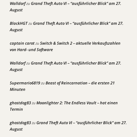
Walldorf
Grand Theft Auto VI – “ausführlicher Blick” am 27.
zu
August
BlackHGT
Grand Theft Auto VI – “ausführlicher Blick” am 27.
zu
August
captain carot
Switch & Switch 2 – aktuelle Verkaufszahlen
zu
von Hard- und Software
Walldorf
Grand Theft Auto VI – “ausführlicher Blick” am 27.
zu
August
Supermario6819
Beast of Reincarnation – die ersten 21
zu
Minuten
ghostdog83
Moonlighter 2: The Endless Vault – hat einen
zu
Termin
ghostdog83
Grand Theft Auto VI – “ausführlicher Blick” am 27.
zu
August