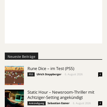
Neueste Beiträge
Rune Dice – im Test (PS5)
Ulrich Steppberger
-
6. August 2026
PS5
0
Static Hour – Newsroom-Thriller mit
Achtziger-Setting angekündigt
Sebastian Essner
-
6. August 2026
Ankündigung
0