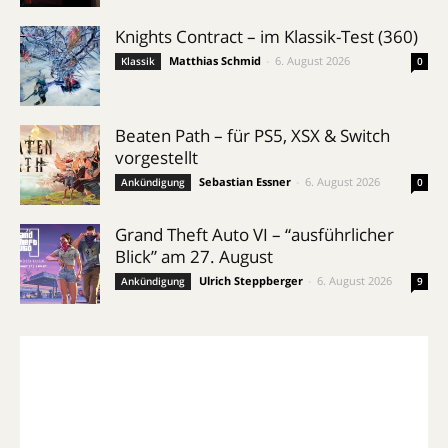
Knights Contract – im Klassik-Test (360)
Matthias Schmid
-
6. August 2026
Klassik
0
Beaten Path – für PS5, XSX & Switch
vorgestellt
Sebastian Essner
-
6. August 2026
Ankündigung
0
Grand Theft Auto VI – “ausführlicher
Blick” am 27. August
Ulrich Steppberger
-
6. August 2026
Ankündigung
9