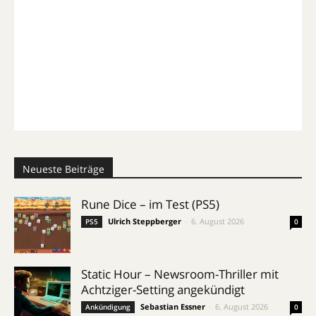
Neueste Beiträge
Rune Dice – im Test (PS5)
Ulrich Steppberger
-
6. August 2026
PS5
0
Static Hour – Newsroom-Thriller mit
Achtziger-Setting angekündigt
Sebastian Essner
-
6. August 2026
Ankündigung
0