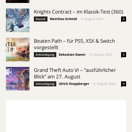
Knights Contract – im Klassik-Test (360)
Matthias Schmid
-
6. August 2026
Klassik
0
Beaten Path – für PS5, XSX & Switch
vorgestellt
Sebastian Essner
-
6. August 2026
Ankündigung
0
Grand Theft Auto VI – “ausführlicher
Blick” am 27. August
Ulrich Steppberger
-
6. August 2026
Ankündigung
9