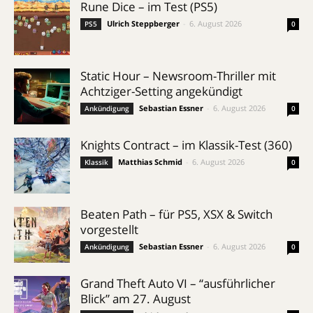
Rune Dice – im Test (PS5)
Ulrich Steppberger
-
6. August 2026
PS5
0
Static Hour – Newsroom-Thriller mit
Achtziger-Setting angekündigt
Sebastian Essner
-
6. August 2026
Ankündigung
0
Knights Contract – im Klassik-Test (360)
Matthias Schmid
-
6. August 2026
Klassik
0
Beaten Path – für PS5, XSX & Switch
vorgestellt
Sebastian Essner
-
6. August 2026
Ankündigung
0
Grand Theft Auto VI – “ausführlicher
Blick” am 27. August