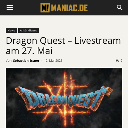
News
Ankündigung
Dragon Quest – Livestream
am 27. Mai
Von
Sebastian Essner
-
12. Mai 2026
9