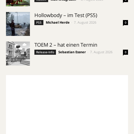
Hollowbody – im Test (PS5)
Michael Herde
-
7. August 2026
PS5
0
TOEM 2 – hat einen Termin
Sebastian Essner
-
7. August 2026
Release-Info
0