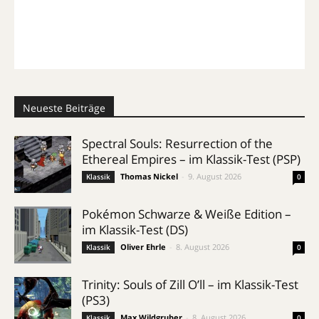
Neueste Beiträge
Spectral Souls: Resurrection of the
Ethereal Empires – im Klassik-Test (PSP)
Thomas Nickel
-
9. August 2026
Klassik
0
Pokémon Schwarze & Weiße Edition –
im Klassik-Test (DS)
Oliver Ehrle
-
8. August 2026
Klassik
0
Trinity: Souls of Zill O’ll – im Klassik-Test
(PS3)
Max Wildgruber
-
8. August 2026
Klassik
0