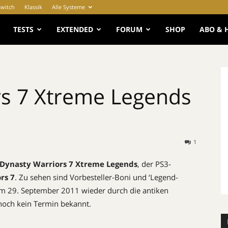
Switch
Klassik
Alle Systeme
e
TESTS
EXTENDED
FORUM
SHOP
ABO & 
rs 7 Xtreme Legends
1
Dynasty Warriors 7 Xtreme Legends
, der PS3-
rs 7
. Zu sehen sind Vorbesteller-Boni und ‘Legend-
em 29. September 2011 wieder durch die antiken
noch kein Termin bekannt.