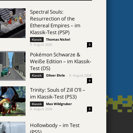
Spectral Souls:
Resurrection of the
Ethereal Empires – im
Klassik-Test (PSP)
Thomas Nickel
-
Klassik
9. August 2026
0
Pokémon Schwarze &
Weiße Edition – im Klassik-
Test (DS)
Oliver Ehrle
-
8. August 2026
Klassik
0
Trinity: Souls of Zill O’ll –
im Klassik-Test (PS3)
Max Wildgruber
-
Klassik
8. August 2026
0
Hollowbody – im Test
(PS5)