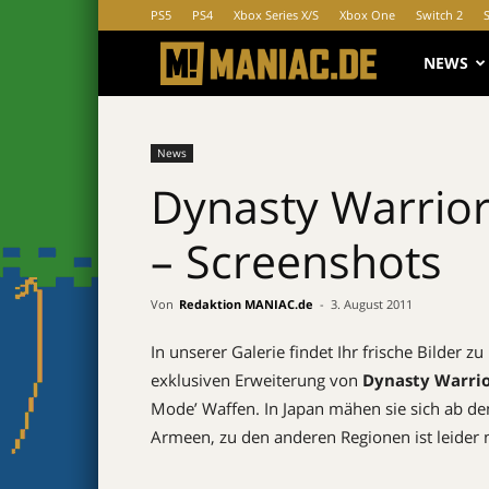
PS5
PS4
Xbox Series X/S
Xbox One
Switch 2
MANIAC.d
NEWS
News
Dynasty Warrio
– Screenshots
Von
Redaktion MANIAC.de
-
3. August 2011
In unserer Galerie findet Ihr frische Bilder zu
exklusiven Erweiterung von
Dynasty Warrio
Mode’ Waffen. In Japan mähen sie sich ab d
Armeen, zu den anderen Regionen ist leider 