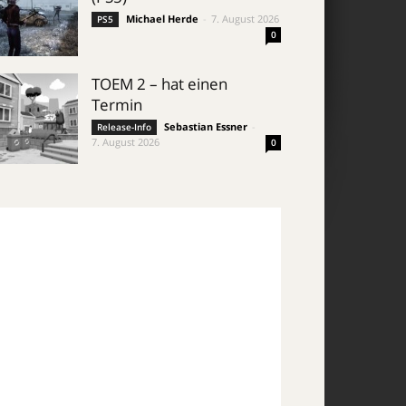
Michael Herde
-
7. August 2026
PS5
0
TOEM 2 – hat einen
Termin
Sebastian Essner
-
Release-Info
7. August 2026
0