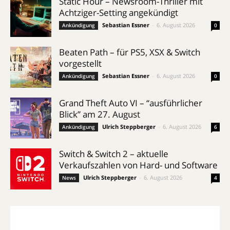
Static Hour – Newsroom-Thriller mit
Achtziger-Setting angekündigt
Sebastian Essner
-
6. August 2026
Ankündigung
0
Beaten Path – für PS5, XSX & Switch
vorgestellt
Sebastian Essner
-
6. August 2026
Ankündigung
0
Grand Theft Auto VI – “ausführlicher
Blick” am 27. August
Ulrich Steppberger
-
6. August 2026
Ankündigung
6
Switch & Switch 2 – aktuelle
Verkaufszahlen von Hard- und Software
Ulrich Steppberger
-
6. August 2026
News
4