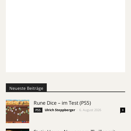
Neueste Beiträge
Rune Dice – im Test (PS5)
Ulrich Steppberger
-
6. August 2026
PS5
0