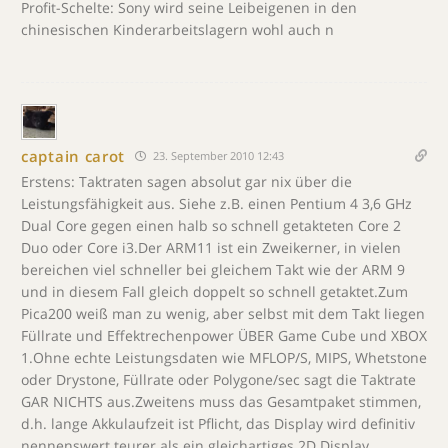
Profit-Schelte: Sony wird seine Leibeigenen in den
chinesischen Kinderarbeitslagern wohl auch n
captain carot
23. September 2010 12:43
Erstens: Taktraten sagen absolut gar nix über die
Leistungsfähigkeit aus. Siehe z.B. einen Pentium 4 3,6 GHz
Dual Core gegen einen halb so schnell getakteten Core 2
Duo oder Core i3.Der ARM11 ist ein Zweikerner, in vielen
bereichen viel schneller bei gleichem Takt wie der ARM 9
und in diesem Fall gleich doppelt so schnell getaktet.Zum
Pica200 weiß man zu wenig, aber selbst mit dem Takt liegen
Füllrate und Effektrechenpower ÜBER Game Cube und XBOX
1.Ohne echte Leistungsdaten wie MFLOP/S, MIPS, Whetstone
oder Drystone, Füllrate oder Polygone/sec sagt die Taktrate
GAR NICHTS aus.Zweitens muss das Gesamtpaket stimmen,
d.h. lange Akkulaufzeit ist Pflicht, das Display wird definitiv
nennenswert teurer als ein gleichartiges 2D Display…