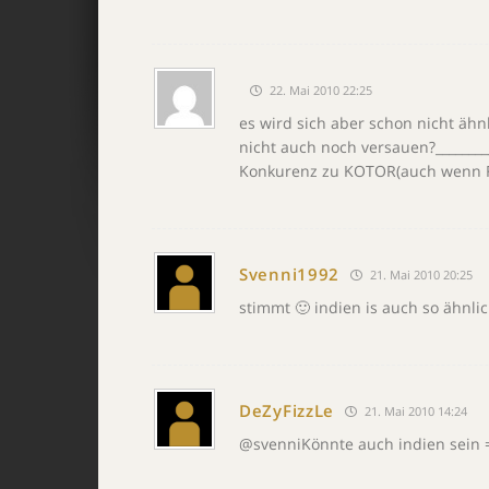
22. Mai 2010 22:25
es wird sich aber schon nicht ähnl
nicht auch noch versauen?_________
Konkurenz zu KOTOR(auch wenn FF
Svenni1992
21. Mai 2010 20:25
stimmt 🙂 indien is auch so ähnlic
DeZyFizzLe
21. Mai 2010 14:24
@svenniKönnte auch indien sein 