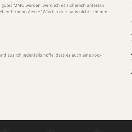
ein gutes MMO werden, werd ich es sicherlich antesten.
iel entfernt an Aion.^^Was ich durchaus nicht schlimm
end aus.Ich jedenfalls hoffe, dass es auch eine xbox