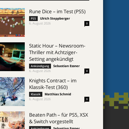
Rune Dice – im Test (PS5)
Ulrich Steppberger
-
PS5
6. August 2026
0
Static Hour – Newsroom-
Thriller mit Achtziger-
Setting angekündigt
Sebastian Essner
-
Ankündigung
6. August 2026
0
Knights Contract – im
Klassik-Test (360)
Matthias Schmid
-
Klassik
6. August 2026
0
Beaten Path – für PS5, XSX
& Switch vorgestellt
Sebastian Essner
-
Ankündigung