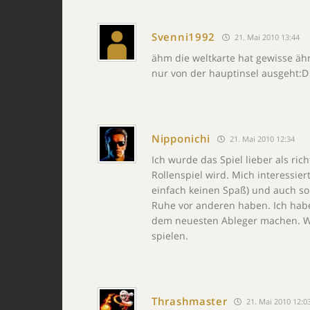
Svenni1992
21. Mai 2010 13:44
ähm die weltkarte hat gewisse äh
nur von der hauptinsel ausgeht:D
Nipponichi
21. Mai 2010 12:34
Ich wurde das Spiel lieber als ric
Rollenspiel wird. Mich interessier
einfach keinen Spaß) und auch so
Ruhe vor anderen haben. Ich habe 
dem neuesten Ableger machen. We
spielen.
Thrashmaster
21. Mai 2010 12:0