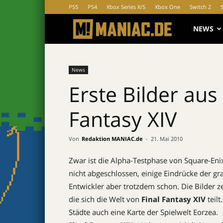
PS5
PS4
Xbox Series X/S
Xbox One
Switch 2
MANIAC.d
NEWS
News
Erste Bilder aus
Fantasy XIV
Von
Redaktion MANIAC.de
-
21. Mai 2010
Zwar ist die Alpha-Testphase von Square-En
nicht abgeschlossen, einige Eindrücke der gr
Entwickler aber trotzdem schon. Die Bilder z
die sich die Welt von
Final Fantasy XIV
teilt
Städte auch eine Karte der Spielwelt Eorzea.