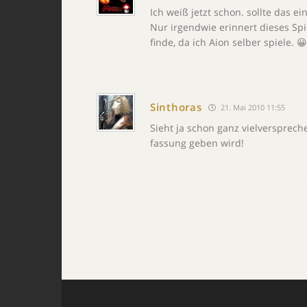
Ich weiß jetzt schon. sollte das 
Nur irgendwie erinnert dieses Sp
finde, da ich Aion selber spiele. 😀
Sinthoras
21. Mai 2010 11:55
Sieht ja schon ganz vielversprech
fassung geben wird!