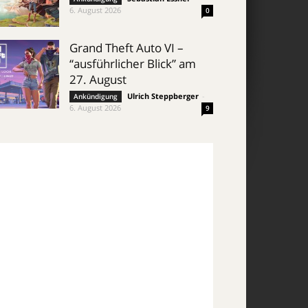
6. August 2026
0
Grand Theft Auto VI –
“ausführlicher Blick” am
27. August
Ulrich Steppberger
-
Ankündigung
6. August 2026
9