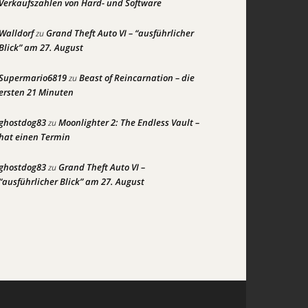
Verkaufszahlen von Hard- und Software
Walldorf
Grand Theft Auto VI – “ausführlicher
zu
Blick” am 27. August
Supermario6819
Beast of Reincarnation – die
zu
ersten 21 Minuten
ghostdog83
Moonlighter 2: The Endless Vault –
zu
hat einen Termin
ghostdog83
Grand Theft Auto VI –
zu
“ausführlicher Blick” am 27. August