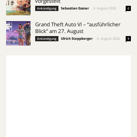
vorgestellt
Sebastian Essner
-
6. August 2026
Ankündigung
0
Grand Theft Auto VI – “ausführlicher
Blick” am 27. August
Ulrich Steppberger
-
6. August 2026
Ankündigung
9