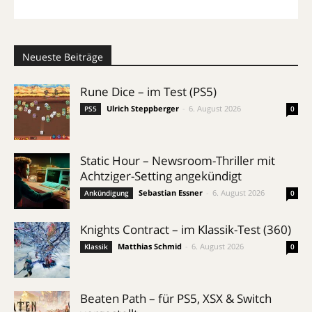
Neueste Beiträge
Rune Dice – im Test (PS5)
Ulrich Steppberger
-
6. August 2026
PS5
0
Static Hour – Newsroom-Thriller mit
Achtziger-Setting angekündigt
Sebastian Essner
-
6. August 2026
Ankündigung
0
Knights Contract – im Klassik-Test (360)
Matthias Schmid
-
6. August 2026
Klassik
0
Beaten Path – für PS5, XSX & Switch