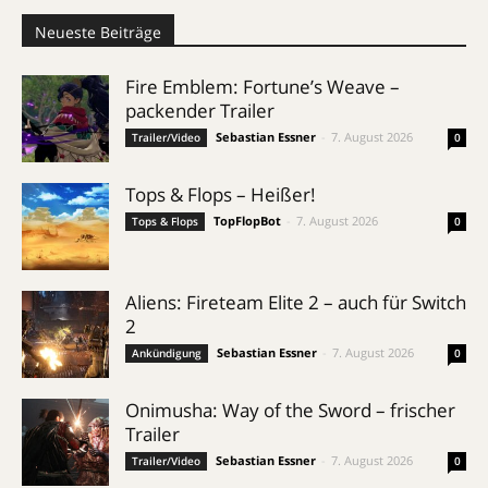
Neueste Beiträge
Fire Emblem: Fortune’s Weave –
packender Trailer
Sebastian Essner
-
7. August 2026
Trailer/Video
0
Tops & Flops – Heißer!
TopFlopBot
-
7. August 2026
Tops & Flops
0
Aliens: Fireteam Elite 2 – auch für Switch
2
Sebastian Essner
-
7. August 2026
Ankündigung
0
Onimusha: Way of the Sword – frischer
Trailer
Sebastian Essner
-
7. August 2026
Trailer/Video
0