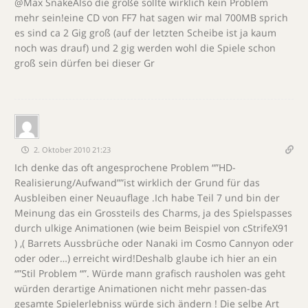
@Max SnakeAlso die größe sollte wirklich kein Problem
mehr sein!eine CD von FF7 hat sagen wir mal 700MB sprich
es sind ca 2 Gig groß (auf der letzten Scheibe ist ja kaum
noch was drauf) und 2 gig werden wohl die Spiele schon
groß sein dürfen bei dieser Gr
2. Oktober 2010 21:23
Ich denke das oft angesprochene Problem “”HD-
Realisierung/Aufwand””ist wirklich der Grund für das
Ausbleiben einer Neuauflage .Ich habe Teil 7 und bin der
Meinung das ein Grossteils des Charms, ja des Spielspasses
durch ulkige Animationen (wie beim Beispiel von cStrifeX91
) ,( Barrets Aussbrüche oder Nanaki im Cosmo Cannyon oder
oder oder…) erreicht wird!Deshalb glaube ich hier an ein
“”Stil Problem “”. Würde mann grafisch rausholen was geht
würden derartige Animationen nicht mehr passen-das
gesamte Spielerlebniss würde sich ändern ! Die selbe Art