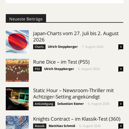
Neueste Beiträge
Japan-Charts vom 27. Juli bis 2. August
2026
Ulrich Steppberger
-
7. August 2026
Charts
0
Rune Dice – im Test (PS5)
Ulrich Steppberger
-
6. August 2026
PS5
0
Static Hour – Newsroom-Thriller mit
Achtziger-Setting angekündigt
Sebastian Essner
-
6. August 2026
Ankündigung
0
Knights Contract – im Klassik-Test (360)
Matthias Schmid
-
6. August 2026
Klassik
0