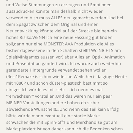
und Weise Stimmungen zu erzeugen und Emotionen
auszudrücken könnte man deshalb nicht wieder
verwenden.Also muss ALLES neu gemacht werden.Und bei
dem Spagat zwischen dem Original und einer
Neuentwicklung könnte viel auf der Strecke bleiben-ein
hohes Risiko.WENN Ich eine neue Fassung gut finden
soll,dann nur eine MONSTER AAA Produktion die Alles
bisher dagewesene in den Schatten stellt! Wo NICHTS am
Spiel(Minigames aussen vor) aber Alles an Optik ,Animation
und Präsentation gändert wird. Ich würde auch weiterhin
gerenderte Hintergründe verwendet sehen wollen
(Resi1Remake is schon wieder ne Weile her)- da ginge Heute
mit 1080P und schön düster-plastisch bestimmt so
einiges.Ich würde es mir sehr … ich nenn es mal
“”erwachsen”” vorstellen.Und das wären nur ein paar
MEINER Vorstellungen,andere haben da sicher
abweichende Wünsche!!!…Und wenn das Teil kein Erfolg
hätte würde mann eventuell eine starke Marke
schwächen,die mit Spinn-off’s und Merchandise gut am
Markt platziert ist.Von daher kann ich die Bedenken schon