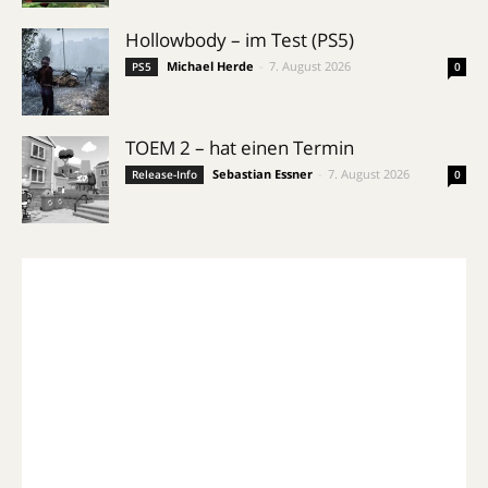
Hollowbody – im Test (PS5)
Michael Herde
-
7. August 2026
PS5
0
TOEM 2 – hat einen Termin
Sebastian Essner
-
7. August 2026
Release-Info
0