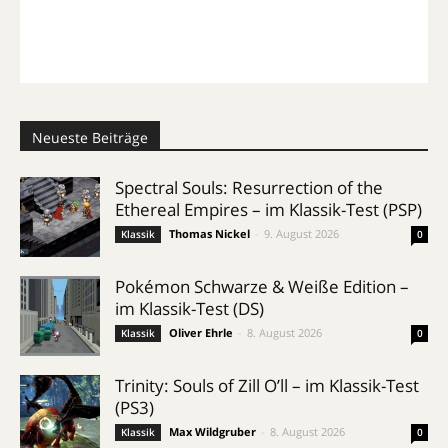
Neueste Beiträge
Spectral Souls: Resurrection of the
Ethereal Empires – im Klassik-Test (PSP)
Thomas Nickel
-
9. August 2026
Klassik
0
Pokémon Schwarze & Weiße Edition –
im Klassik-Test (DS)
Oliver Ehrle
-
8. August 2026
Klassik
0
Trinity: Souls of Zill O’ll – im Klassik-Test
(PS3)
Max Wildgruber
-
8. August 2026
Klassik
0