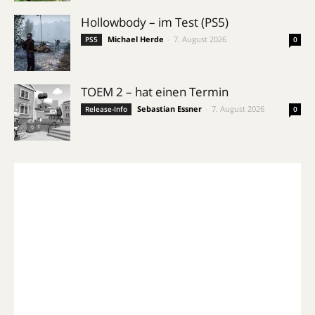
Hollowbody – im Test (PS5)
Michael Herde
-
7. August 2026
PS5
0
TOEM 2 – hat einen Termin
Sebastian Essner
-
7. August 2026
Release-Info
0