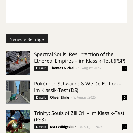
Neueste Beiträge
Spectral Souls: Resurrection of the
Ethereal Empires – im Klassik-Test (PSP)
Thomas Nickel
-
9. August 2026
Klassik
0
Pokémon Schwarze & Weiße Edition –
im Klassik-Test (DS)
Oliver Ehrle
-
8. August 2026
Klassik
0
Trinity: Souls of Zill O’ll – im Klassik-Test
(PS3)
Max Wildgruber
-
8. August 2026
Klassik
0