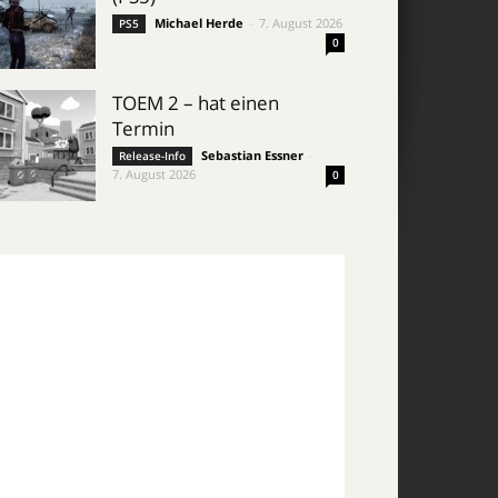
Michael Herde
-
7. August 2026
PS5
0
TOEM 2 – hat einen
Termin
Sebastian Essner
-
Release-Info
7. August 2026
0