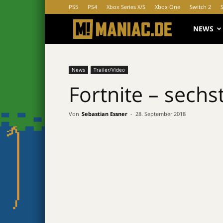
PS5
PS4
Xbox Series X/S
Xbox One
Switch 2
MANIAC.d
NEWS
News
Trailer/Video
Fortnite – sechs
Von
Sebastian Essner
-
28. September 2018