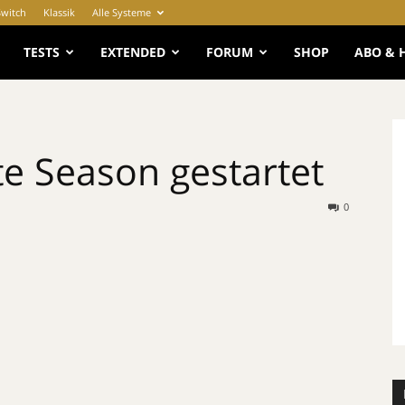
Switch
Klassik
Alle Systeme
e
TESTS
EXTENDED
FORUM
SHOP
ABO & 
te Season gestartet
0