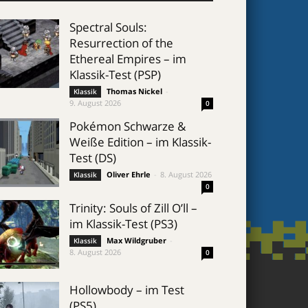
Spectral Souls:
Resurrection of the
Ethereal Empires – im
Klassik-Test (PSP)
Thomas Nickel
-
Klassik
9. August 2026
0
Pokémon Schwarze &
Weiße Edition – im Klassik-
Test (DS)
Oliver Ehrle
-
8. August 2026
Klassik
0
Trinity: Souls of Zill O’ll –
im Klassik-Test (PS3)
Max Wildgruber
-
Klassik
8. August 2026
0
Hollowbody – im Test
(PS5)