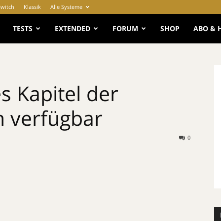
Switch
Klassik
Alle Systeme
e
TESTS
EXTENDED
FORUM
SHOP
ABO & 
es Kapitel der
n verfügbar
0