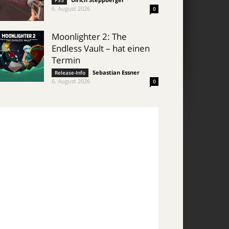
PS5
6. August 2026
0
Moonlighter 2: The
Endless Vault – hat einen
Termin
Sebastian Essner
-
Release-Info
6. August 2026
0