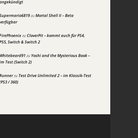
angekündigt
Supermario6819
Mortal Shell II – Beta
zu
verfügbar
FirePhoenix
CloverPit – kommt auch für PS4,
zu
PS5, Switch & Switch 2
Whitebeard91
Yoshi and the Mysterious Book –
zu
im Test (Switch 2)
Runner
Test Drive Unlimited 2 – im Klassik-Test
zu
(PS3 / 360)