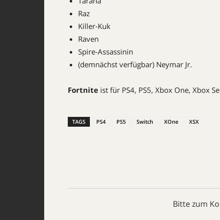
Tarana
Raz
Killer-Kuk
Raven
Spire-Assassinin
(demnächst verfügbar) Neymar Jr.
Fortnite
ist für PS4, PS5, Xbox One, Xbox Ser
TAGS
PS4
PS5
Switch
XOne
XSX
Bitte zum K