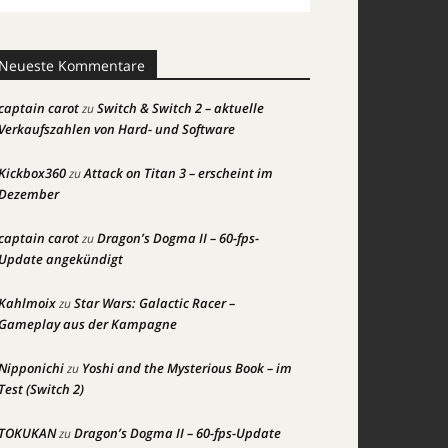
Neueste Kommentare
captain carot
Switch & Switch 2 – aktuelle
zu
Verkaufszahlen von Hard- und Software
Kickbox360
Attack on Titan 3 – erscheint im
zu
Dezember
captain carot
Dragon’s Dogma II – 60-fps-
zu
Update angekündigt
Kahlmoix
Star Wars: Galactic Racer –
zu
Gameplay aus der Kampagne
Nipponichi
Yoshi and the Mysterious Book – im
zu
Test (Switch 2)
TOKUKAN
Dragon’s Dogma II – 60-fps-Update
zu