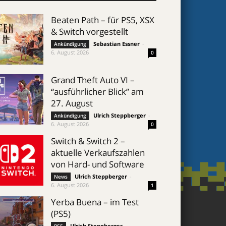
Beaten Path – für PS5, XSX
& Switch vorgestellt
Sebastian Essner
-
Ankündigung
6. August 2026
0
Grand Theft Auto VI –
“ausführlicher Blick” am
27. August
Ulrich Steppberger
-
Ankündigung
6. August 2026
0
Switch & Switch 2 –
aktuelle Verkaufszahlen
von Hard- und Software
Ulrich Steppberger
-
News
6. August 2026
1
Yerba Buena – im Test
(PS5)
Ulrich Steppberger
-