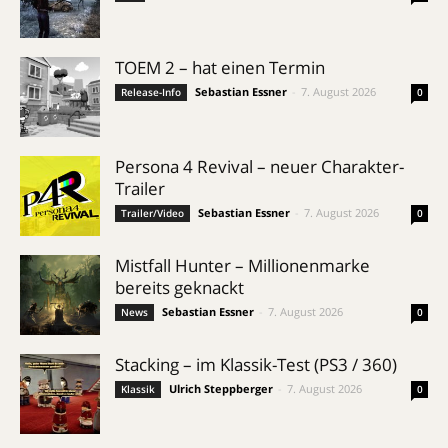
TOEM 2 – hat einen Termin
Sebastian Essner
-
7. August 2026
Release-Info
0
Persona 4 Revival – neuer Charakter-
Trailer
Sebastian Essner
-
7. August 2026
Trailer/Video
0
Mistfall Hunter – Millionenmarke
bereits geknackt
Sebastian Essner
-
7. August 2026
News
0
Stacking – im Klassik-Test (PS3 / 360)
Ulrich Steppberger
-
7. August 2026
Klassik
0