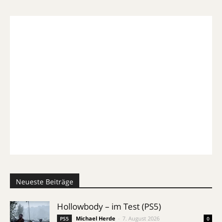
Neueste Beiträge
Hollowbody – im Test (PS5)
Michael Herde
-
7. August 2026
PS5
0