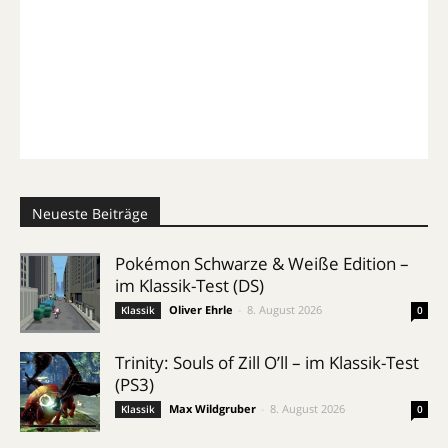
Neueste Beiträge
Pokémon Schwarze & Weiße Edition –
im Klassik-Test (DS)
Oliver Ehrle
-
8. August 2026
Klassik
0
Trinity: Souls of Zill O’ll – im Klassik-Test
(PS3)
Max Wildgruber
-
8. August 2026
Klassik
0