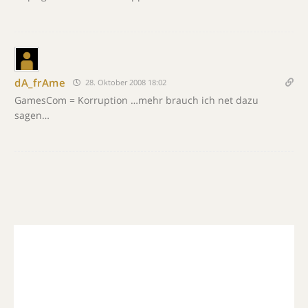
dA_frAme
28. Oktober 2008 18:02
GamesCom = Korruption …mehr brauch ich net dazu
sagen…