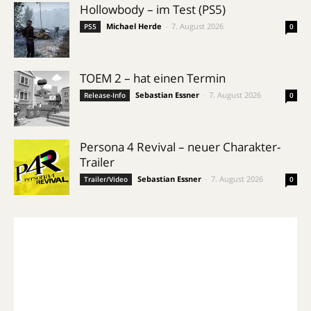
Hollowbody – im Test (PS5)
Michael Herde
-
7. August 2026
PS5
0
TOEM 2 – hat einen Termin
Sebastian Essner
-
7. August 2026
Release-Info
0
Persona 4 Revival – neuer Charakter-
Trailer
Sebastian Essner
-
7. August 2026
Trailer/Video
0