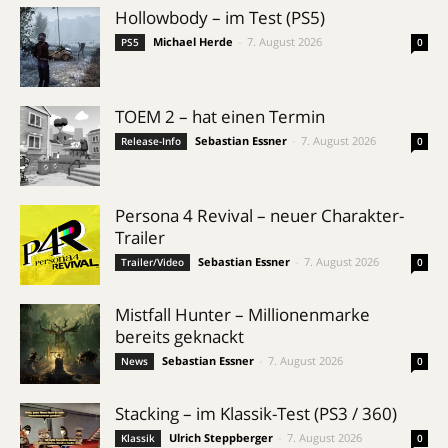
Hollowbody – im Test (PS5)
Michael Herde
-
7. August 2026
PS5
0
TOEM 2 – hat einen Termin
Sebastian Essner
-
7. August 2026
Release-Info
0
Persona 4 Revival – neuer Charakter-
Trailer
Sebastian Essner
-
7. August 2026
Trailer/Video
0
Mistfall Hunter – Millionenmarke
bereits geknackt
Sebastian Essner
-
7. August 2026
News
0
Stacking – im Klassik-Test (PS3 / 360)
Ulrich Steppberger
-
7. August 2026
Klassik
0