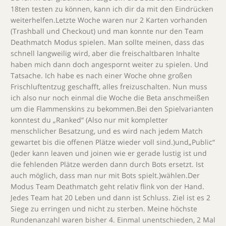
18ten testen zu können, kann ich dir da mit den Eindrücken
weiterhelfen.Letzte Woche waren nur 2 Karten vorhanden
(Trashball und Checkout) und man konnte nur den Team
Deathmatch Modus spielen. Man sollte meinen, dass das
schnell langweilig wird, aber die freischaltbaren Inhalte
haben mich dann doch angespornt weiter zu spielen. Und
Tatsache. Ich habe es nach einer Woche ohne großen
Frischluftentzug geschafft, alles freizuschalten. Nun muss
ich also nur noch einmal die Woche die Beta anschmeißen
um die Flammenskins zu bekommen.Bei den Spielvarianten
konntest du „Ranked“ (Also nur mit kompletter
menschlicher Besatzung, und es wird nach jedem Match
gewartet bis die offenen Plätze wieder voll sind.)und„Public“
(Jeder kann leaven und joinen wie er gerade lustig ist und
die fehlenden Plätze werden dann durch Bots ersetzt. Ist
auch möglich, dass man nur mit Bots spielt.)wählen.Der
Modus Team Deathmatch geht relativ flink von der Hand.
Jedes Team hat 20 Leben und dann ist Schluss. Ziel ist es 2
Siege zu erringen und nicht zu sterben. Meine höchste
Rundenanzahl waren bisher 4. Einmal unentschieden, 2 Mal