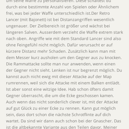
um seine Waffe zu personalisieren. Diese schaltest du
durch eine bestimmte Anzahl von Spielen oder Ähnlichem
frei, was bei jeder Waffe unterschiedlich ist.Der Retro
Lancer (mit Bajonett) ist bei Distanzangriffen wesentlich
ungenauer. Der Zielbereich ist größer und wächst bei
längeren Salven. Ausserdem verzieht die Waffe extrem stark
nach oben. Angriffe wie mit dem Standard Lancer sind also
ohne Feingefühl nicht möglich. Dafür verursacht er auf
kürzere Distanz mehr Schaden. Zusätzlich kann man mit
dem Messer kurz ausholen um den Gegner aus zu knocken.
Die Rammattacke sollte man nur anwenden, wenn einen
der Gegner nicht sieht. Lenken ist nur begrenzt möglich. Du
kannst auch nicht ewig mit dieser Attacke auf der Map
rumrennen, weil sich die Attacke mit einem Balken entlädt.
Ist aber sonst eine witzige Idee. Hab schon öfters damit
Gegner überrascht, die um die Ecke geschossen kamen.
Auch wenn das nicht sonderlich clever ist, mit der Attacke
auf gut Glück zu einer Ecke zu rennen. Kann gut möglich
sein, dass dort schon die nächste Schrotflinte auf dich
wartet. Da sind wir dann auch schon bei der Gnascher. Das
ist die altbekannte Variante aus den Teilen davor. Meiner