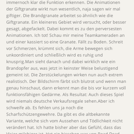
immernoch klar die Funktion erkennen. Die Animationen
der Giftgranate wirkt nun wesentlich, naja sagen wir mal
giftiger. Die Brandgranate arbeitet so ähnlich wie die
Giftgranate. Ein kleineres Gebiet wird versucht, oder besser
gesagt, abgefackelt. Dabei kommt es zu den perversesten
Animationen. Ich tot! Schau mir meine Teamkameraden an
und einer kassiert so eine Granate. Fällt zu Boden. Schreit
vor Schmerzen, krümmt sich, die Arme bewegen sich
unkoordiniert und schließlich wird es ruhig und
knusprig.Man sieht danach und dabei wirklich wie ein
Brandopfer aus, was jetzt in keinster Weise belustigend
gemeint ist. Die Zerstückelungen wirken nun auch extrem
realistisch. Der Bildschirm färbt sich blutrot und wenn man
genau hinschaut, dann erkennt man die bis vor kurzem voll
funktionsfähigen Gedärme. Als Resultat: Auch dieses Spiel
wird niemals deutsche Verkaufsregale sehen.Aber ich
schweife ab. Es fehlen uns ja noch die
Scharfschützengewehre. Da gibt es die altbekannte
Variante, welche sich vom Aussehen und Tödlichkeit nicht
verändert hat. Ich hatte bisher aber das Gefühl, dass das
Visier milchiger ist. Hat ein bisschen was von Read Dead