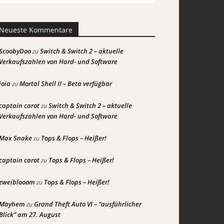
Neueste Kommentare
ScoobyDoo
Switch & Switch 2 – aktuelle
zu
Verkaufszahlen von Hard- und Software
joia
Mortal Shell II – Beta verfügbar
zu
captain carot
Switch & Switch 2 – aktuelle
zu
Verkaufszahlen von Hard- und Software
Max Snake
Tops & Flops – Heißer!
zu
captain carot
Tops & Flops – Heißer!
zu
zweiblooom
Tops & Flops – Heißer!
zu
Mayhem
Grand Theft Auto VI – “ausführlicher
zu
Blick” am 27. August