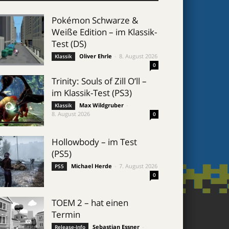
Pokémon Schwarze &
Weiße Edition – im Klassik-
Test (DS)
Oliver Ehrle
-
8. August 2026
Klassik
0
Trinity: Souls of Zill O’ll –
im Klassik-Test (PS3)
Max Wildgruber
-
Klassik
8. August 2026
0
Hollowbody – im Test
(PS5)
Michael Herde
-
7. August 2026
PS5
0
TOEM 2 – hat einen
Termin
Sebastian Essner
-
Release-Info