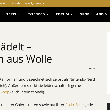
Switch
Klassik
Alle Systeme
e
TESTS
EXTENDED
FORUM
SHOP
ABO & 
ädelt –
n aus Wolle
6
Kalifornien und bezeichnet sich selbst als Nintendo-Nerd
ch). Außerdem strickt sie leidenschaftlich gerne
m
Shop
(auch international!).
 unserer Galerie unten sowie auf ihrer
Flickr-Seite
. Jede