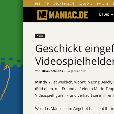
PS5
PS4
Xbox Series X/S
Xbox One
Switch 2
MANIAC.d
NEWS
News
Geschickt eingef
Videospielhelde
Von
Oliver Schultes
-
24. Januar 2011
Mindy Y.
ist weiblich, wohnt in Long Beach, 
(Bild oben, mit Freund auf einem Mario-Teppi
Videospielfiguren – und verkauft sie in ihre
Was das Mädel so im Angebot hat, seht Ihr in