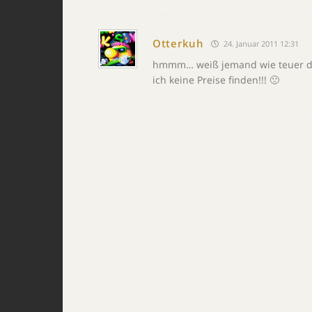
Otterkuh
24. Januar 2011 12:31
hmmm… weiß jemand wie teuer di
ich keine Preise finden!!! 🙁