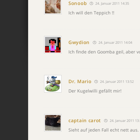
Sonoob
24. Januar 2011 14:35
Ich will den Teppich !!
Gwydion
24. Januar 2011 14:04
Ich finde den Goomba geil, aber v
Dr. Mario
24. Januar 2011 13:52
Der Kugelwilli gefällt mir!
captain carot
24. Januar 2011 13
Sieht auf jeden Fall echt nett aus.