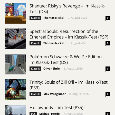
Shantae: Risky’s Revenge – im Klassik-
Test (DSi)
Thomas Nickel
-
9. August 2026
Klassik
0
Spectral Souls: Resurrection of the
Ethereal Empires – im Klassik-Test (PSP)
Thomas Nickel
-
9. August 2026
Klassik
0
Pokémon Schwarze & Weiße Edition –
im Klassik-Test (DS)
Oliver Ehrle
-
8. August 2026
Klassik
0
Trinity: Souls of Zill O’ll – im Klassik-Test
(PS3)
Max Wildgruber
-
8. August 2026
Klassik
0
Hollowbody – im Test (PS5)
Michael Herde
-
7. August 2026
PS5
0