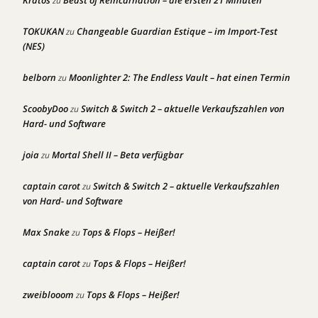
Kratos
Beast of Reincarnation – die ersten 21 Minuten
zu
TOKUKAN
Changeable Guardian Estique – im Import-Test
zu
(NES)
belborn
Moonlighter 2: The Endless Vault – hat einen Termin
zu
ScoobyDoo
Switch & Switch 2 – aktuelle Verkaufszahlen von
zu
Hard- und Software
joia
Mortal Shell II – Beta verfügbar
zu
captain carot
Switch & Switch 2 – aktuelle Verkaufszahlen
zu
von Hard- und Software
Max Snake
Tops & Flops – Heißer!
zu
captain carot
Tops & Flops – Heißer!
zu
zweiblooom
Tops & Flops – Heißer!
zu