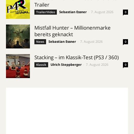
Trailer
Sebastian Essner
-
7. August 2026
Trailer/Video
0
Mistfall Hunter – Millionenmarke
bereits geknackt
Sebastian Essner
-
7. August 2026
News
0
Stacking – im Klassik-Test (PS3 / 360)
Ulrich Steppberger
-
7. August 2026
Klassik
0