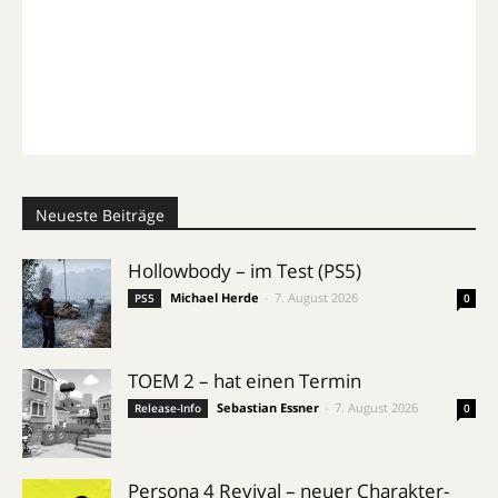
Neueste Beiträge
Hollowbody – im Test (PS5)
Michael Herde
-
7. August 2026
PS5
0
TOEM 2 – hat einen Termin
Sebastian Essner
-
7. August 2026
Release-Info
0
Persona 4 Revival – neuer Charakter-