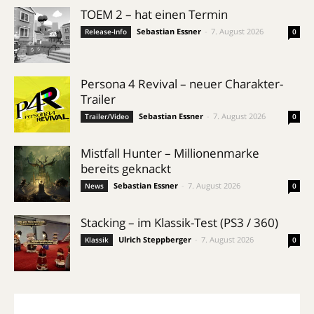
TOEM 2 – hat einen Termin
Sebastian Essner
-
7. August 2026
Release-Info
0
Persona 4 Revival – neuer Charakter-
Trailer
Sebastian Essner
-
7. August 2026
Trailer/Video
0
Mistfall Hunter – Millionenmarke
bereits geknackt
Sebastian Essner
-
7. August 2026
News
0
Stacking – im Klassik-Test (PS3 / 360)
Ulrich Steppberger
-
7. August 2026
Klassik
0