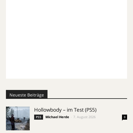
Neueste Beiträge
Hollowbody – im Test (PS5)
Michael Herde
-
7. August 2026
PS5
0