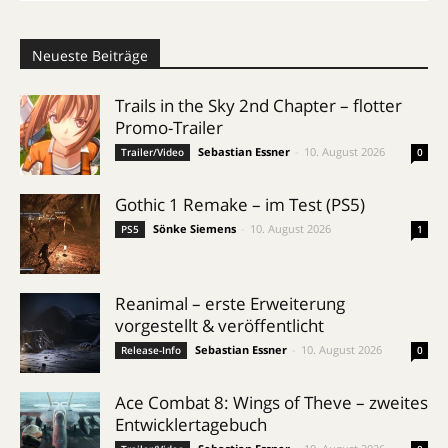
Neueste Beiträge
Trails in the Sky 2nd Chapter – flotter
Promo-Trailer
Sebastian Essner
-
10. August 2026
Trailer/Video
0
Gothic 1 Remake – im Test (PS5)
Sönke Siemens
-
10. August 2026
PS5
1
Reanimal – erste Erweiterung
vorgestellt & veröffentlicht
Sebastian Essner
-
10. August 2026
Release-Info
0
Ace Combat 8: Wings of Theve – zweites
Entwicklertagebuch