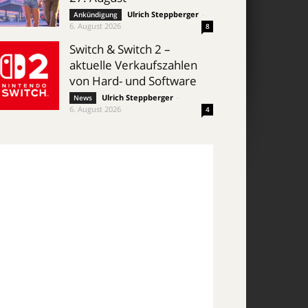
Ulrich Steppberger
-
Ankündigung
6. August 2026
8
Switch & Switch 2 –
aktuelle Verkaufszahlen
von Hard- und Software
Ulrich Steppberger
-
News
6. August 2026
4