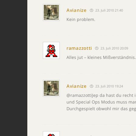
Avianize
23. Juli 2010 21:40
Kein problem.
ramazzotti
23. Juli 2010 20:09
Alles jut – kleines Mißverständnis.
Avianize
23. Juli 2010 19:24
@ramazzottiJep da hast du recht 
und Special Ops Modus muss man a
Durchgespielt obwohl mir das geg