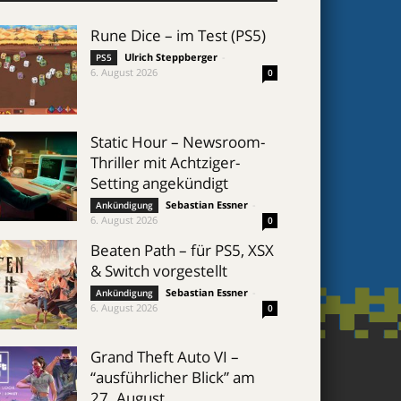
Rune Dice – im Test (PS5)
Ulrich Steppberger
-
PS5
6. August 2026
0
Static Hour – Newsroom-
Thriller mit Achtziger-
Setting angekündigt
Sebastian Essner
-
Ankündigung
6. August 2026
0
Beaten Path – für PS5, XSX
& Switch vorgestellt
Sebastian Essner
-
Ankündigung
6. August 2026
0
Grand Theft Auto VI –
“ausführlicher Blick” am
27. August