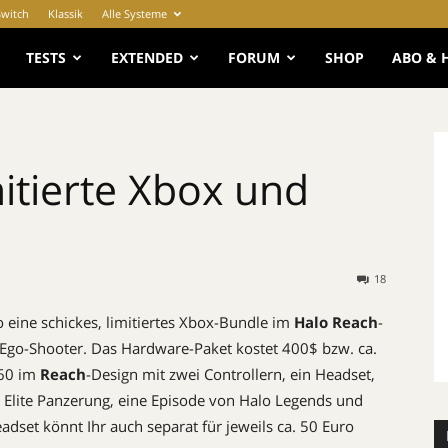
Switch
Klassik
Alle Systeme
e
TESTS
EXTENDED
FORUM
SHOP
ABO & 
itierte Xbox und
18
 eine schickes, limitiertes Xbox-Bundle im
Halo Reach
-
 Ego-Shooter. Das Hardware-Paket kostet 400$ bzw. ca.
360 im
Reach
-Design mit zwei Controllern, ein Headset,
 Elite Panzerung, eine Episode von Halo Legends und
eadset könnt Ihr auch separat für jeweils ca. 50 Euro