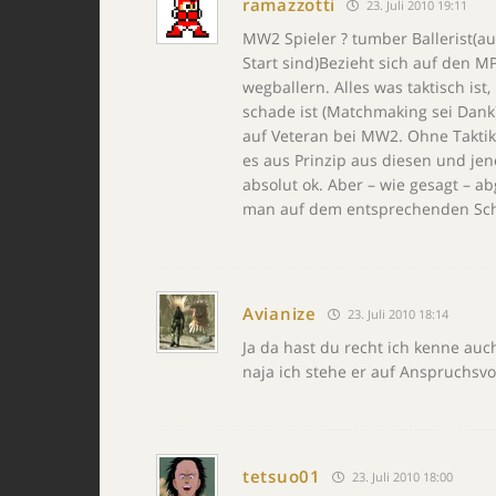
ramazzotti
23. Juli 2010 19:11
MW2 Spieler ? tumber Ballerist(au
Start sind)Bezieht sich auf den M
wegballern. Alles was taktisch ist
schade ist (Matchmaking sei Dan
auf Veteran bei MW2. Ohne Taktik 
es aus Prinzip aus diesen und jene
absolut ok. Aber – wie gesagt – 
man auf dem entsprechenden Schw
Avianize
23. Juli 2010 18:14
Ja da hast du recht ich kenne au
naja ich stehe er auf Anspruchsvo
tetsuo01
23. Juli 2010 18:00