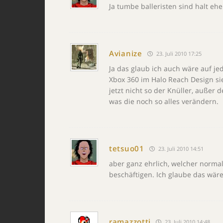
Ja tumbe balleristen sind halt ehe
Avianize
23. Juli 2010 17:25
Ja das glaub ich auch wäre auf jed
Xbox 360 im Halo Reach Design sie
jetzt nicht so der Knüller, außer
was die noch so alles verändern.
tetsuo01
23. Juli 2010 14:51
aber ganz ehrlich, welcher normal
beschäftigen. Ich glaube das wäre
ramazzotti
23. Juli 2010 14:48