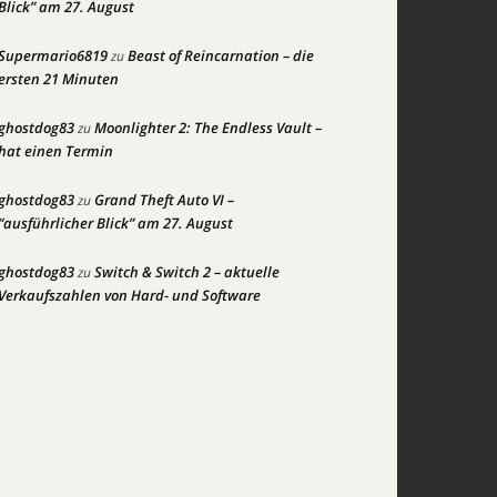
Blick” am 27. August
Supermario6819
Beast of Reincarnation – die
zu
ersten 21 Minuten
ghostdog83
Moonlighter 2: The Endless Vault –
zu
hat einen Termin
ghostdog83
Grand Theft Auto VI –
zu
“ausführlicher Blick” am 27. August
ghostdog83
Switch & Switch 2 – aktuelle
zu
Verkaufszahlen von Hard- und Software