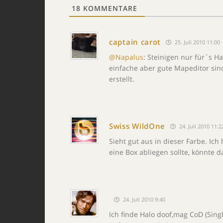
18
KOMMENTARE
captain carot
25. Juli 2010 11:00
@Napalus
: Steinigen nur für´s Ha
einfache aber gute Mapeditor sin
erstellt.
Swiss WildOne
24. Juli 2010 11:2
Sieht gut aus in dieser Farbe. Ich
eine Box abliegen sollte, könnte d
24. Juli 2010 9:40
Ich finde Halo doof,mag CoD (Sin