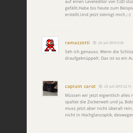
auf einen Leveleditor von CoD st
gefällt.Habe bis heute zum Beisp
erstellt.Und jetzt steinigt mich.;-)
ramazzotti
24. Juli 2010 0:20
Seh ich genauso. Wenn die Schlüss
draufgeknüppelt. Das ist so ein 
captain carot
23. Juli 2010 22:15
Müssen wir jetzt eigwntlich alle
spaltet die Zockerwelt und ja, Bob
muss jetzt aber nicht überall rei
nicht in Hochglanzoptik, deswegen