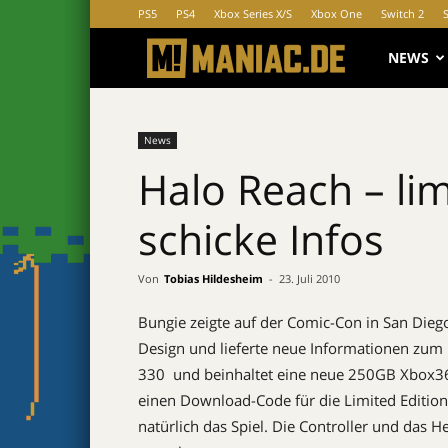
PS5
PS4
Xbox Series X/S
Xbox One
Switch 2
MANIAC.d
NEWS
News
Halo Reach – lim
schicke Infos
Von
Tobias Hildesheim
-
23. Juli 2010
Bungie zeigte auf der Comic-Con in San Diego
Design und lieferte neue Informationen zum
330  und beinhaltet eine neue 250GB Xbox
einen Download-Code für die Limited Edition
natürlich das Spiel. Die Controller und das H