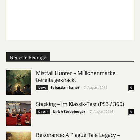
Neueste Beiträge
Mistfall Hunter – Millionenmarke
bereits geknackt
Sebastian Essner
-
7. August 2026
News
0
Stacking – im Klassik-Test (PS3 / 360)
Ulrich Steppberger
-
7. August 2026
Klassik
0
Resonance: A Plague Tale Legacy –