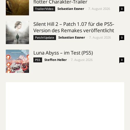
flotter Charakter-Trailer
Sebastian Essner
-
7. August 2026
Trailer/Video
0
Silent Hill 2 – Patch 1.07 für die PS5-
Version des Remakes veröffentlicht
Sebastian Essner
-
7. August 2026
Patch/Update
0
Luna Abyss – im Test (PS5)
Steffen Heller
-
7. August 2026
PS5
0