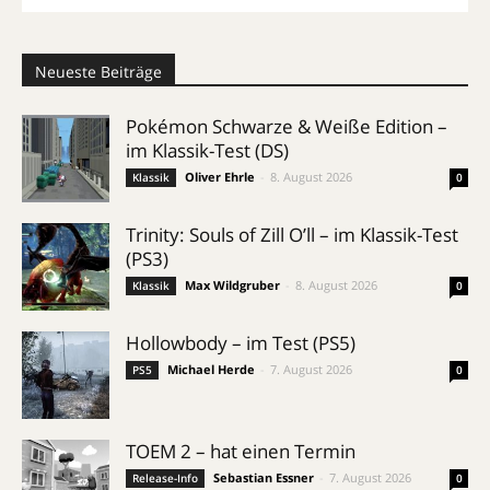
Neueste Beiträge
Pokémon Schwarze & Weiße Edition –
im Klassik-Test (DS)
Oliver Ehrle
-
8. August 2026
Klassik
0
Trinity: Souls of Zill O’ll – im Klassik-Test
(PS3)
Max Wildgruber
-
8. August 2026
Klassik
0
Hollowbody – im Test (PS5)
Michael Herde
-
7. August 2026
PS5
0
TOEM 2 – hat einen Termin
Sebastian Essner
-
7. August 2026
Release-Info
0