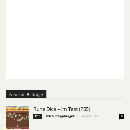
Neueste Beiträge
Rune Dice – im Test (PS5)
Ulrich Steppberger
-
6. August 2026
PS5
0