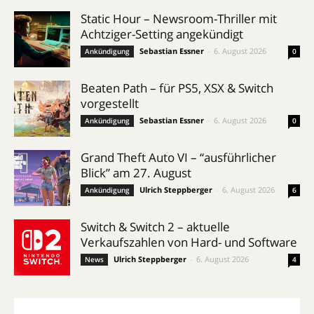
Static Hour – Newsroom-Thriller mit
Achtziger-Setting angekündigt
Sebastian Essner
-
6. August 2026
Ankündigung
0
Beaten Path – für PS5, XSX & Switch
vorgestellt
Sebastian Essner
-
6. August 2026
Ankündigung
0
Grand Theft Auto VI – “ausführlicher
Blick” am 27. August
Ulrich Steppberger
-
6. August 2026
Ankündigung
6
Switch & Switch 2 – aktuelle
Verkaufszahlen von Hard- und Software
Ulrich Steppberger
-
6. August 2026
News
4