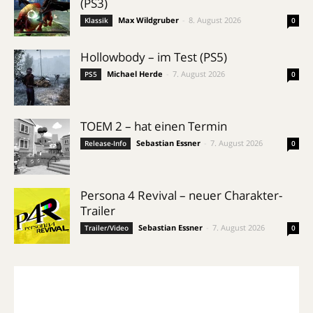
(PS3)
Max Wildgruber
-
8. August 2026
Klassik
0
Hollowbody – im Test (PS5)
Michael Herde
-
7. August 2026
PS5
0
TOEM 2 – hat einen Termin
Sebastian Essner
-
7. August 2026
Release-Info
0
Persona 4 Revival – neuer Charakter-
Trailer
Sebastian Essner
-
7. August 2026
Trailer/Video
0