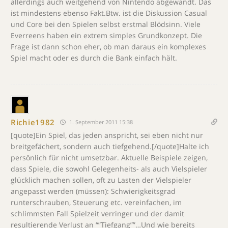
allerdings auch weitgehend von Nintendo abgewandt. Das
ist mindestens ebenso Fakt.Btw. ist die Diskussion Casual
und Core bei den Spielen selbst erstmal Blödsinn. Viele
Everreens haben ein extrem simples Grundkonzept. Die
Frage ist dann schon eher, ob man daraus ein komplexes
Spiel macht oder es durch die Bank einfach hält.
Richie1982
1. September 2011 15:38
[quote]Ein Spiel, das jeden anspricht, sei eben nicht nur
breitgefächert, sondern auch tiefgehend.[/quote]Halte ich
persönlich für nicht umsetzbar. Aktuelle Beispiele zeigen,
dass Spiele, die sowohl Gelegenheits- als auch Vielspieler
glücklich machen sollen, oft zu Lasten der Vielspieler
angepasst werden (müssen): Schwierigkeitsgrad
runterschrauben, Steuerung etc. vereinfachen, im
schlimmsten Fall Spielzeit verringer und der damit
resultierende Verlust an “”Tiefgang””…Und wie bereits