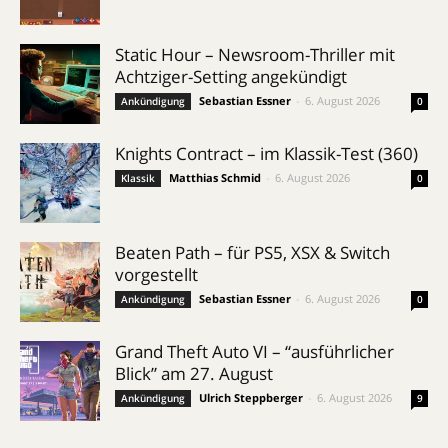
Static Hour – Newsroom-Thriller mit
Achtziger-Setting angekündigt
Sebastian Essner
-
6. August 2026
Ankündigung
0
Knights Contract – im Klassik-Test (360)
Matthias Schmid
-
6. August 2026
Klassik
0
Beaten Path – für PS5, XSX & Switch
vorgestellt
Sebastian Essner
-
6. August 2026
Ankündigung
0
Grand Theft Auto VI – “ausführlicher
Blick” am 27. August
Ulrich Steppberger
-
6. August 2026
Ankündigung
9