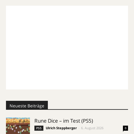
Neueste Beiträge
Rune Dice – im Test (PS5)
Ulrich Steppberger
-
6. August 2026
PS5
0