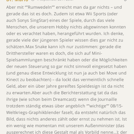
Aber mit “”Rumwedeln”” erreicht man da gar nichts – und
gerade das ist es doch. Zudem ist etwa Wii Sports (oder
auch Sonys SingStar) eines der Spiele, durch das viele
Menschen, die unserem Hobby nichts abgewinnen konnten
oder es verachtet haben, herangeführt wurden. Ich denke,
gerade viele der jüngeren Spieler wissen dies gar nicht zu
schätzen.Max Snake kann ich nur zustimmen: gerade die
Dritthersteller waren es doch, die sich auf Mini-
Spielsammlungen beschränkt haben oder die Möglichkeiten
der neuen Steuerung so gar nicht sinnvoll eingesetzt haben
(und genau diese Entwicklung ist nun ja auch bei Move und
Kinect zu beobachten) – da lockt das vermeintlich schnelle
Geld, aber ein über Jahre gereiftes Spieldesign ist da nicht
zu erwarten.Aber auch die Berichterstattung tat da das
ihrige (wie schon beim Dreamcast): wenn die Journaille
trotzdem ständig etwas über angeblich “”wichtige”” 08/15-
Weltkriegs-Graphikblender faselt, da entsteht natürlich das
Bild, dass nichts anderes zählt oder ernst zu nehmen ist. Ist
ein wenig wie momentan mit unserem Außenminister (das
ausgerechnet ich diese Gestalt mal als Vorbild nenne…): der