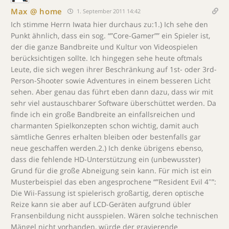
Max @ home
1. September 2011 14:42
Ich stimme Herrn Iwata hier durchaus zu:1.) Ich sehe den
Punkt ähnlich, dass ein sog. “”Core-Gamer”” ein Spieler ist,
der die ganze Bandbreite und Kultur von Videospielen
berücksichtigen sollte. Ich hingegen sehe heute oftmals
Leute, die sich wegen ihrer Beschränkung auf 1st- oder 3rd-
Person-Shooter sowie Adventures in einem besseren Licht
sehen. Aber genau das führt eben dann dazu, dass wir mit
sehr viel austauschbarer Software überschüttet werden. Da
finde ich ein große Bandbreite an einfallsreichen und
charmanten Spielkonzepten schon wichtig, damit auch
sämtliche Genres erhalten bleiben oder bestenfalls gar
neue geschaffen werden.2.) Ich denke übrigens ebenso,
dass die fehlende HD-Unterstützung ein (unbewusster)
Grund für die große Abneigung sein kann. Für mich ist ein
Musterbeispiel das eben angesprochene “”Resident Evil 4″”:
Die Wii-Fassung ist spielerisch großartig, deren optische
Reize kann sie aber auf LCD-Geräten aufgrund übler
Fransenbildung nicht ausspielen. Wären solche technischen
Mängel nicht vorhanden, würde der gravierende