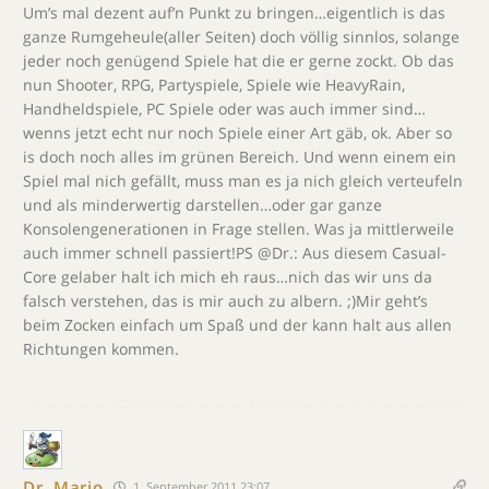
Um’s mal dezent auf’n Punkt zu bringen…eigentlich is das
ganze Rumgeheule(aller Seiten) doch völlig sinnlos, solange
jeder noch genügend Spiele hat die er gerne zockt. Ob das
nun Shooter, RPG, Partyspiele, Spiele wie HeavyRain,
Handheldspiele, PC Spiele oder was auch immer sind…
wenns jetzt echt nur noch Spiele einer Art gäb, ok. Aber so
is doch noch alles im grünen Bereich. Und wenn einem ein
Spiel mal nich gefällt, muss man es ja nich gleich verteufeln
und als minderwertig darstellen…oder gar ganze
Konsolengenerationen in Frage stellen. Was ja mittlerweile
auch immer schnell passiert!PS @Dr.: Aus diesem Casual-
Core gelaber halt ich mich eh raus…nich das wir uns da
falsch verstehen, das is mir auch zu albern. ;)Mir geht’s
beim Zocken einfach um Spaß und der kann halt aus allen
Richtungen kommen.
Dr. Mario
1. September 2011 23:07