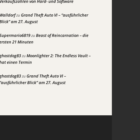
Verkaufszahlen von Hard- und Software
Walldorf
Grand Theft Auto VI – “ausführlicher
zu
Blick” am 27. August
Supermario6819
Beast of Reincarnation – die
zu
ersten 21 Minuten
ghostdog83
Moonlighter 2: The Endless Vault –
zu
hat einen Termin
ghostdog83
Grand Theft Auto VI –
zu
“ausführlicher Blick” am 27. August