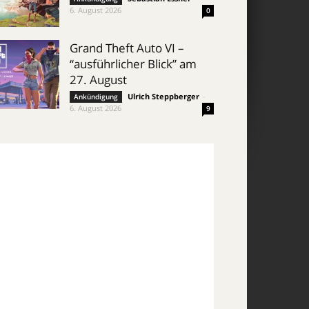
6. August 2026
0
Grand Theft Auto VI –
“ausführlicher Blick” am
27. August
Ulrich Steppberger
-
Ankündigung
6. August 2026
9