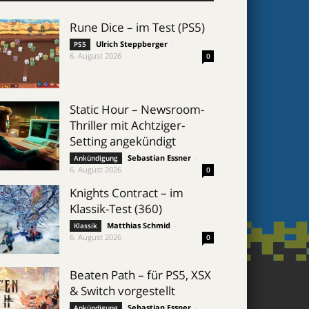
Rune Dice – im Test (PS5)
Ulrich Steppberger
-
PS5
6. August 2026
0
Static Hour – Newsroom-
Thriller mit Achtziger-
Setting angekündigt
Sebastian Essner
-
Ankündigung
6. August 2026
0
Knights Contract – im
Klassik-Test (360)
Matthias Schmid
-
Klassik
6. August 2026
0
Beaten Path – für PS5, XSX
& Switch vorgestellt
Sebastian Essner
-
Ankündigung