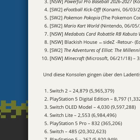
[NSW]
Powerful Pro Baseball 2026-2027
(Ko
[SW2]
eFootball Kick-Off!
(Konami, 06/03/26
[SW2]
Pokemon Pokopia
(The Pokemon Com
[SW2]
Mario Kart World
(Nintendo, 06/05/
[NSW]
Medabots Card Robattle RB Kabuto V
[NSW] Blackish House ←sideZ -Retour- (E
[SW2]
The Adventures of Elliot: The Millenn
[NSW]
Minecraft
(Microsoft, 06/21/18) – 3
Und diese Konsolen gingen über den Ladenti
Switch 2 – 24,879 (5,965,379)
PlayStation 5 Digital Edition – 8,797 (1,33
Switch OLED Model – 4,030 (9,597,288)
Switch Lite – 2,553 (6,984,496)
PlayStation 5 Pro – 832 (365,206)
Switch – 485 (20,302,623)
PlayStation 5 – 267 (5,920,949)