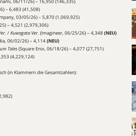
nami, 06/11/26) – 16,950 (146,335)
) – 6,483 (41,508)
pany, 03/05/26) – 5,870 (1,069,925)
25) – 4,521 (2,979,306)
er.
/
Kuwagata Ver.
(Imagineer, 06/25/26) – 4,348
(NEU)
dia, 06/02/26) – 4,114
(NEU)
ium Tales
(Square Enix, 06/18/26) – 4,077 (27,751)
,353 (4,229,124)
sch (in Klammern die Gesamtzahlen):
2,982)