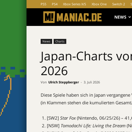
PS5
PS4
Xbox Series X/S
Xbox One
Switch 2
MANIAC.d
NEWS
News
Charts
Japan-Charts vo
2026
Von
Ulrich Steppberger
-
3. Juli 2026
Diese Spiele haben sich in Japan vergangene
(in Klammen stehen die kumulierten Gesamt
[SW2]
Star Fox
(Nintendo, 06/25/26) – 41
[NSW]
Tomodachi Life: Living the Dream
(Ni