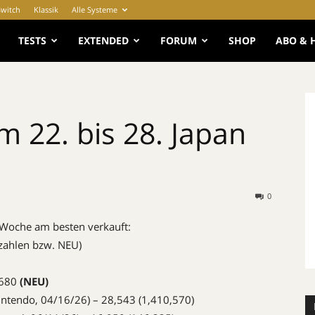
Switch
Klassik
Alle Systeme
e
TESTS
EXTENDED
FORUM
SHOP
ABO & 
m 22. bis 28. Japan
0
 Woche am besten verkauft:
zahlen bzw. NEU)
,680
(NEU)
ntendo, 04/16/26) – 28,543 (1,410,570)