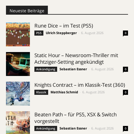
Neueste Beiträge
Rune Dice – im Test (PS5)
Ulrich Steppberger
-
6. August 2026
PS5
0
Static Hour – Newsroom-Thriller mit
Achtziger-Setting angekündigt
Sebastian Essner
-
6. August 2026
Ankündigung
0
Knights Contract – im Klassik-Test (360)
Matthias Schmid
-
6. August 2026
Klassik
0
Beaten Path – für PS5, XSX & Switch
vorgestellt
Sebastian Essner
-
6. August 2026
Ankündigung
0