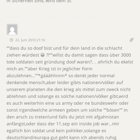
in Sicherheit sind, wird dein Sc
22. Juni 2010 21:16
“”dass du so doof bist und für dein land in die schlacht
ziehen würdest 😀 ?!””willst du damit sagen dass ùber 3000
tote soldaten seit grùndung doof waren?. . .ehrlich du ekelst
mich an.””aber Krieg ist in jeglicher Form
abzulehnen…””*gàààhhnnn* so denkt jeder normal
denkende mensch,aber leider gibts nationen/vòlker auf
unserem planeten die den krieg als mittel zum zweck nicht
ablehnen und solange es solche nationen/vòlker gibt,wird
es auch weiterhin eine us army oder ne bundeswehr oder
sonst irgendwelche armeen geben um solche “”bòsen”” in
den arsch zu treten!und falls du jetzt mit afgahnistan
anfàngst,oder dass der 11.sep ein inside job war…mir
egal!ich bin soldat und kein politiker,solange es
deutschland/europa gut geht kann ich abends ruhig