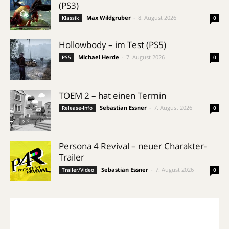
(PS3)
Max Wildgruber
-
8. August 2026
Klassik
0
Hollowbody – im Test (PS5)
Michael Herde
-
7. August 2026
PS5
0
TOEM 2 – hat einen Termin
Sebastian Essner
-
7. August 2026
Release-Info
0
Persona 4 Revival – neuer Charakter-
Trailer
Sebastian Essner
-
7. August 2026
Trailer/Video
0