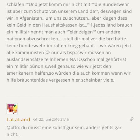
schlafen.””Und jetzt komm mir nicht mit “”die Bundeswehr
ist aber zum Schutz von unserem Land da””, deswegen sind
wir in Afganistan…um uns zu schützen…aber klagen dass
kein Geld in den Haushaltskassen ist…””1.jedes land brauch
ein millitàr!nennt man auch “”eier zeigen”” um andere
nationen abzuschrecken. . .stell dir mal vor die brd hàtte
keine bundeswehr im kalten krieg gehabt. . .wir wàren jetzt
alle kommunisten 😉 nur als bsp.2.wir mùssen an
auslandseinsàtze teilnhemen!NATO,schon mal gehòrt?ist
ein militàr bùndnis,weil genauso wie wir jetzt den
amerikanern helfen,so wùrden die auch kommen wenn wir
hilfe bràuchten!das vergessen hier scheinbar viele.
LaLaLand
22. Juni 2010 21:16
@otto: du musst eine kunstfigur sein, anders gehts gar
nicht…